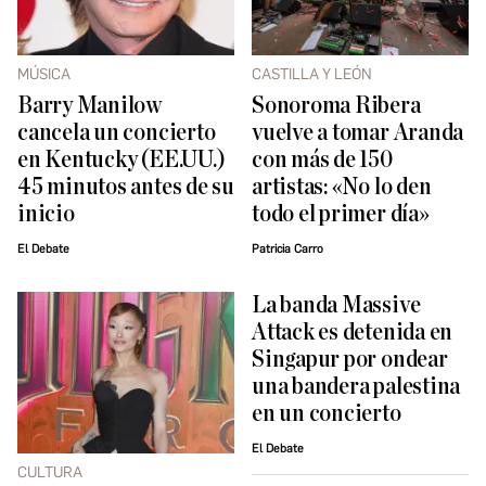
MÚSICA
CASTILLA Y LEÓN
Barry Manilow
Sonoroma Ribera
cancela un concierto
vuelve a tomar Aranda
en Kentucky (EE.UU.)
con más de 150
45 minutos antes de su
artistas: «No lo den
inicio
todo el primer día»
El Debate
Patricia Carro
La banda Massive
Attack es detenida en
Singapur por ondear
una bandera palestina
en un concierto
El Debate
CULTURA