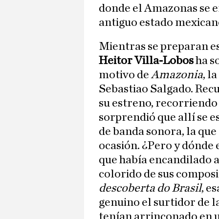
donde el Amazonas se en
antiguo estado mexican
Mientras se preparan es
Heitor Villa-Lobos
ha s
motivo de
Amazonia
, l
Sebastiao Salgado. Recu
su estreno, recorriend
sorprendió que allí se 
de banda sonora, la qu
ocasión. ¿Pero y dónde 
que había encandilado 
colorido de sus composi
descoberta do Brasil
, e
genuino el surtidor de l
tenían arrinconado en u