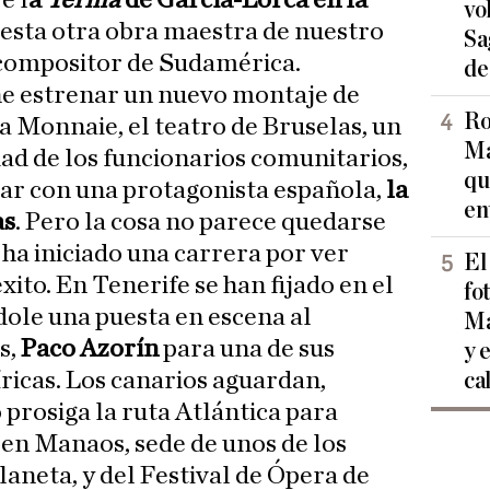
e l
a
Yerma
de García-Lorca en la
vo
 esta otra obra maestra de nuestro
Sa
 compositor de Sudamérica.
de
e estrenar un nuevo montaje de
Ro
a Monnaie, el teatro de Bruselas, un
Ma
dad de los funcionarios comunitarios,
qu
ar con una protagonista española,
la
en
as
. Pero la cosa no parece quedarse
 ha iniciado una carrera por ver
El
xito. En Tenerife se han fijado en el
fo
ole una puesta en escena al
Ma
s,
Paco Azorín
para una de sus
y 
icas. Los canarios aguardan,
ca
 prosiga la ruta Atlántica para
en Manaos, sede de unos de los
laneta, y del Festival de Ópera de