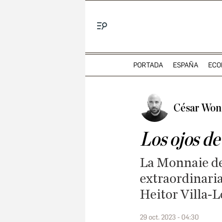
Menú
PORTADA
ESPAÑA
ECO
César Won
Los ojos de
La Monnaie de
extraordinari
Heitor Villa-L
29 oct. 2023 - 04:30