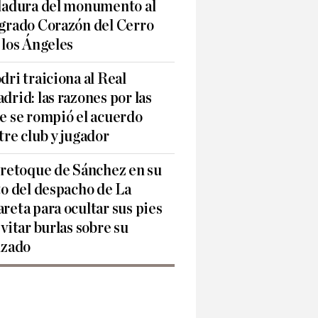
ladura del monumento al
grado Corazón del Cerro
 los Ángeles
dri traiciona al Real
drid: las razones por las
e se rompió el acuerdo
tre club y jugador
 retoque de Sánchez en su
to del despacho de La
reta para ocultar sus pies
evitar burlas sobre su
lzado