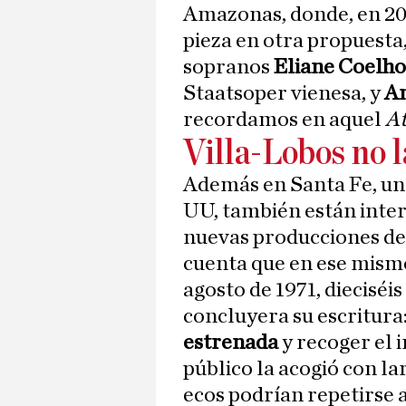
Amazonas, donde, en 201
pieza en otra propuesta,
sopranos
Eliane Coelho
Staatsoper vienesa, y
An
recordamos en aquel
At
Villa-Lobos no l
Además en Santa Fe, uno
UU, también están inter
nuevas producciones d
cuenta que en ese mismo 
agosto de 1971, dieciséi
concluyera su escritura
estrenada
y recoger el 
público la acogió con l
ecos podrían repetirse 