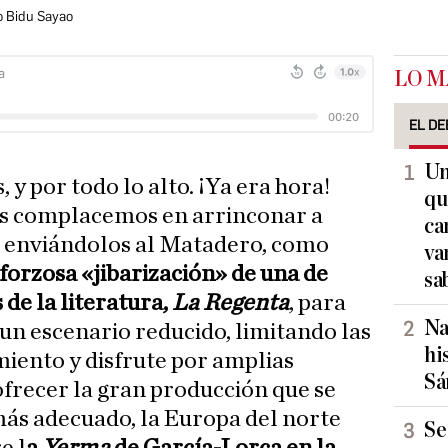
no Bidu Sayao
LO M
EL DE
Un
 y por todo lo alto. ¡Ya era hora!
qu
os complacemos en arrinconar a
ca
s enviándolos al Matadero, como
va
 forzosa «jibarización» de una de
sa
de la literatura,
La Regenta
, para
Na
 un escenario reducido, limitando las
hi
miento y disfrute por amplias
Sá
ofrecer la gran producción que se
ás adecuado, la Europa del norte
Se