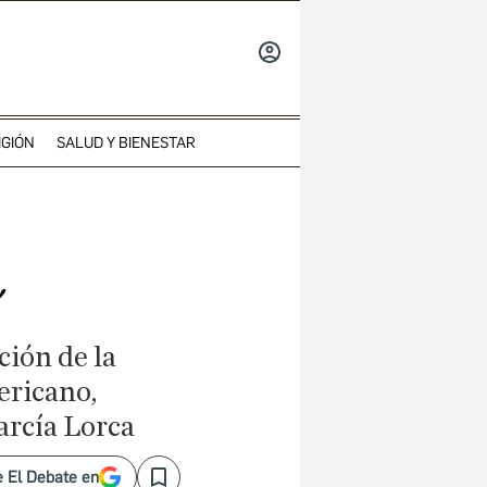
INICIAR
SESIÓN
IGIÓN
SALUD Y BIENESTAR
ión de la
ericano,
arcía Lorca
 El Debate en
Save