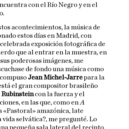
cuentra con el Río Negro y en el
o.
tos acontecimientos, la música de
onado estos días en Madrid, con
a celebrada exposición fotográfica de
erdo que al entrar en la muestra, en
o sus poderosas imágenes, me
escuchase de fondo una música como
e compuso
Jean Michel-Jarre
para la
está el gran compositor brasileño
a
Rubinstein
con la fuerza y el
ciones, en las que, como en
A
sa «Pastoral» amazónica, late
a vida selvática?, me pregunté. Lo
na pequeña sala lateral del recinto,