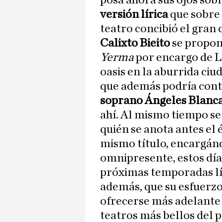
posa ahora sus ojos sobr
versión lírica
que sobre
teatro concibió el gran
Calixto Bieito
se propon
Yerma
por encargo de L
oasis en la aburrida ciu
que además podría cont
soprano Ángeles Blanc
ahí. Al mismo tiempo se
quién se anota antes el é
mismo título, encargánd
omnipresente, estos día
próximas temporadas lír
además, que su esfuerzo
ofrecerse más adelante 
teatros más bellos del p