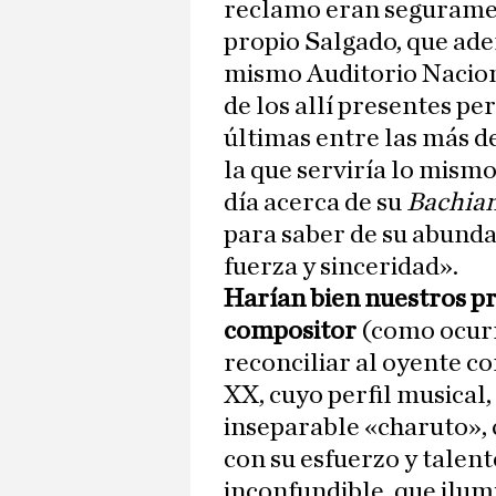
reclamo eran seguramen
propio Salgado, que ade
mismo Auditorio Nacion
de los allí presentes pe
últimas entre las más d
la que serviría lo mism
día acerca de su
Bachia
para saber de su abunda
fuerza y sinceridad».
Harían bien nuestros p
compositor
(como ocurr
reconciliar al oyente co
XX, cuyo perfil musical
inseparable «charuto»,
con su esfuerzo y talento
inconfundible, que ilum