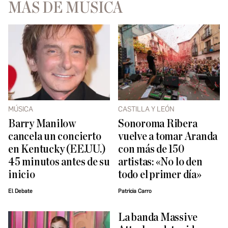
MÁS DE MÚSICA
MÚSICA
CASTILLA Y LEÓN
Barry Manilow
Sonoroma Ribera
cancela un concierto
vuelve a tomar Aranda
en Kentucky (EE.UU.)
con más de 150
45 minutos antes de su
artistas: «No lo den
inicio
todo el primer día»
El Debate
Patricia Carro
La banda Massive