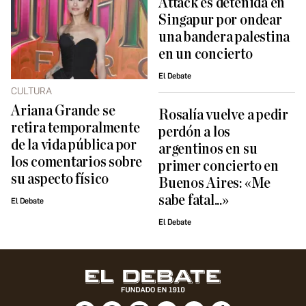
Attack es detenida en
Singapur por ondear
una bandera palestina
en un concierto
El Debate
CULTURA
Ariana Grande se
Rosalía vuelve a pedir
retira temporalmente
perdón a los
de la vida pública por
argentinos en su
los comentarios sobre
primer concierto en
su aspecto físico
Buenos Aires: «Me
sabe fatal...»
El Debate
El Debate