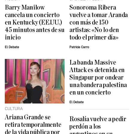
Barry Manilow
Sonoroma Ribera
cancela un concierto
vuelve a tomar Aranda
en Kentucky (EE.UU.)
con más de 150
45 minutos antes de su
artistas: «No lo den
inicio
todo el primer día»
El Debate
Patricia Carro
La banda Massive
Attack es detenida en
Singapur por ondear
una bandera palestina
en un concierto
El Debate
CULTURA
Ariana Grande se
Rosalía vuelve a pedir
retira temporalmente
perdón a los
de la vida pública por