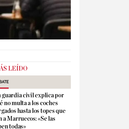
ÁS LEÍDO
BATE
 guardia civil explica por
é no multa a los coches
rgados hasta los topes que
n a Marruecos: «Se las
ben todas»