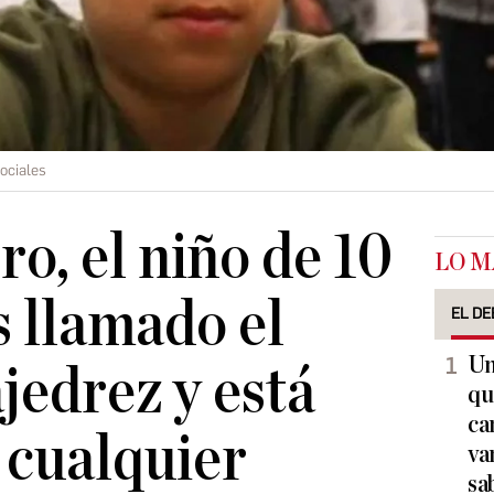
ociales
o, el niño de 10
LO M
s llamado el
EL DE
Un
jedrez y está
qu
ca
 cualquier
va
sa