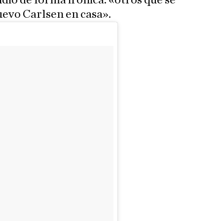
dió de forma irónica: «otros que se
uevo Carlsen en casa».