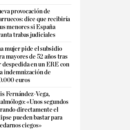
eva provocación de
rruecos: dice que recibiría
sus menores si España
vanta trabas judiciales
a mujer pide el subsidio
ra mayores de 52 años tras
r despedida en un ERE con
a indemnización de
0.000 euros
is Fernández-Vega,
talmólogo: «Unos segundos
rando directamente el
lipse pueden bastar para
edarnos ciegos»