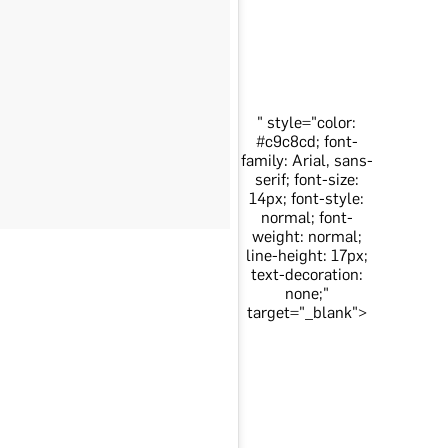
" style="color:
#c9c8cd; font-
family: Arial, sans-
serif; font-size:
14px; font-style:
normal; font-
weight: normal;
line-height: 17px;
text-decoration:
none;"
target="_blank">