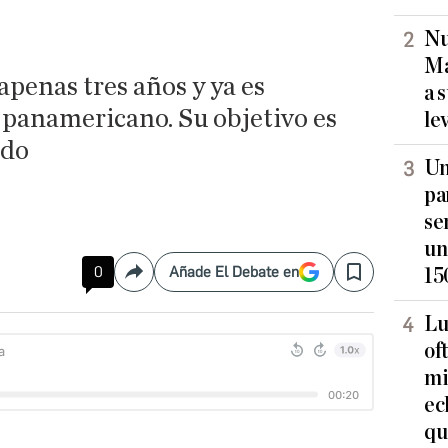
Nu
Ma
penas tres años y ya es
a 
panamericano. Su objetivo es
le
ndo
Un
pa
se
un
0
Añade El Debate en
15
Compartir
Save
Lu
of
mi
ec
qu