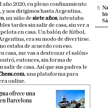
el año 2020, en pleno confinamiento
Na
 y nos dirigimos hasta Argentina.
hi
ro
, un niño de
siete años
, intentaba
Sá
es tardes sin salir de casa, sin ver a
 pelota en casa. Un balón de fútbol,
Argentina, era su modo de divertirse.
 no estaba de acuerdo con eso.
n casa, me vas a destrozar el salón»
contró, entonces, sin forma de
in salir de casa. Así que sus padres le
Chess.com
, una plataforma para
era online.
gma ofrece una
 en Barcelona