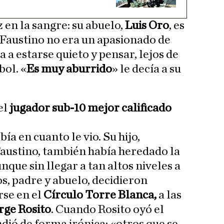
z en la sangre: su abuelo,
Luis Oro
, es
Faustino no era un apasionado de
a a estarse quieto y pensar, lejos de
bol. «
Es muy aburrido
» le decía a su
el
jugador sub-10 mejor calificado
ía en cuanto le vio. Su hijo,
 Faustino, también había heredado la
nque sin llegar a tan altos niveles a
os, padre y abuelo, decidieron
rse en el
Círculo Torre Blanca,
a las
rge Rosito
. Cuando Rosito oyó el