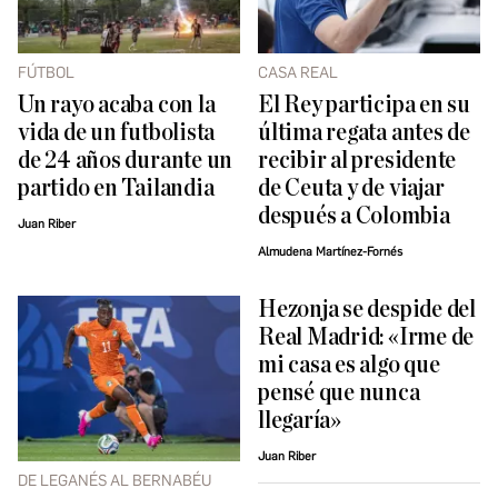
FÚTBOL
CASA REAL
Un rayo acaba con la
El Rey participa en su
vida de un futbolista
última regata antes de
de 24 años durante un
recibir al presidente
partido en Tailandia
de Ceuta y de viajar
después a Colombia
Juan Riber
Almudena Martínez-Fornés
Hezonja se despide del
Real Madrid: «Irme de
mi casa es algo que
pensé que nunca
llegaría»
Juan Riber
DE LEGANÉS AL BERNABÉU