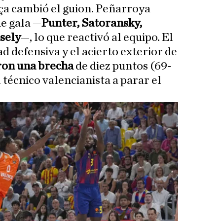
rça cambió el guion. Peñarroya
de gala —
Punter, Satoransky,
sely
—, lo que reactivó al equipo. El
d defensiva y el acierto exterior de
ron una brecha
de diez puntos (69-
l técnico valencianista a parar el