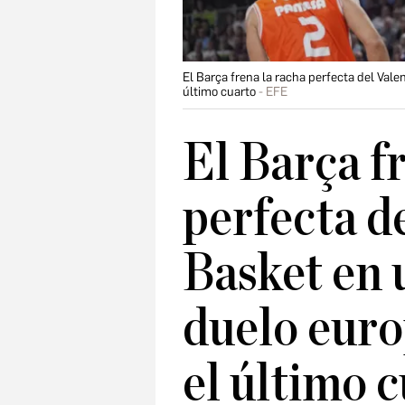
El Barça frena la racha perfecta del Vale
último cuarto
EFE
El Barça f
perfecta d
Basket en 
duelo euro
el último 