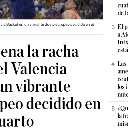
cuat
de l
ncia Basket en un vibrante duelo europeo decidido en el
El p
a Ai
Int
rena la racha
est
Las 
el Valencia
ame
ceut
un vibrante
los 
mue
peo decidido en
¿Qué
la f
cuarto
mis