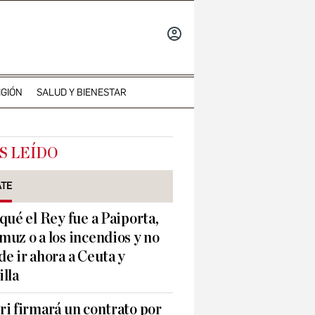
INICIAR
SESIÓN
IGIÓN
SALUD Y BIENESTAR
S LEÍDO
ATE
qué el Rey fue a Paiporta,
uz o a los incendios y no
e ir ahora a Ceuta y
lla
i firmará un contrato por