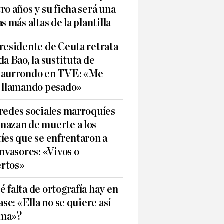
ro años y su ficha será una
as más altas de la plantilla
residente de Ceuta retrata
da Bao, la sustituta de
xaurrondo en TVE: «Me
á llamando pesado»
redes sociales marroquíes
nazan de muerte a los
íes que se enfrentaron a
invasores: «Vivos o
rtos»
 falta de ortografía hay en
rase: «Ella no se quiere así
ma»?