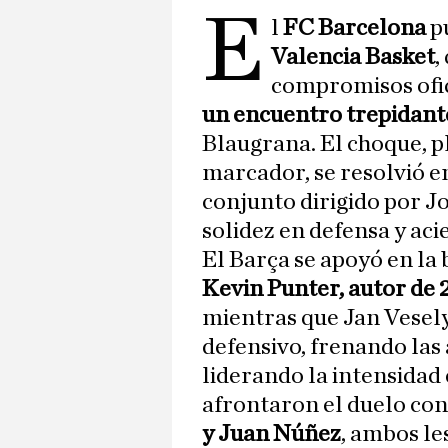
E
l
FC Barcelona
p
Valencia Basket
,
compromisos ofic
un encuentro trepidant
Blaugrana. El choque, p
marcador, se resolvió en
conjunto dirigido por 
solidez en defensa y ac
El Barça se apoyó en la 
Kevin Punter, autor de 2
mientras que Jan Vesel
defensivo, frenando las 
liderando la intensidad 
afrontaron el duelo con
y Juan Núñez
, ambos le