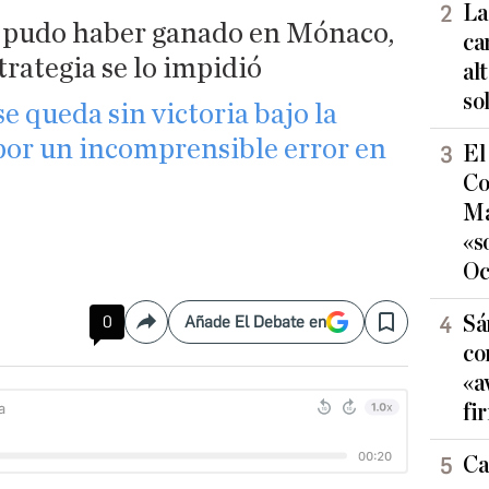
La
e pudo haber ganado en Mónaco,
ca
trategia se lo impidió
al
so
 queda sin victoria bajo la
por un incomprensible error en
El
Co
Ma
«s
Oc
Sá
0
Añade El Debate en
Compartir
Save
co
«a
fi
Ca