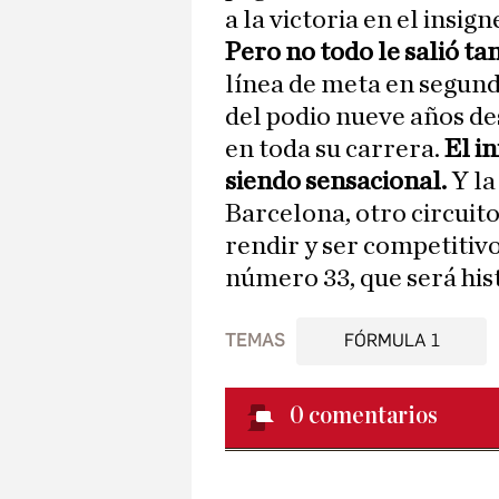
a la victoria en el insig
Pero no todo le salió ta
línea de meta en segund
del podio nueve años d
en toda su carrera.
El i
siendo sensacional.
Y la
Barcelona, otro circuit
rendir y ser competitivo
número 33, que será his
TEMAS
FÓRMULA 1
0
comentarios