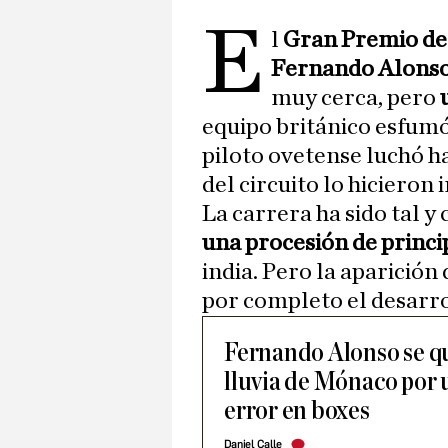
E
l
Gran Premio d
Fernando Alons
muy cerca, pero
equipo británico esfumó
piloto ovetense luchó has
del circuito lo hicieron 
La carrera ha sido tal 
una procesión de princip
india. Pero la aparición 
por completo el desarro
Fernando Alonso se que
lluvia de Mónaco por
error en boxes
Daniel Calle