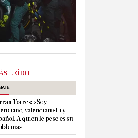
ÁS LEÍDO
BATE
rran Torres: «Soy
lenciano, valencianista y
pañol. A quien le pese es su
oblema»