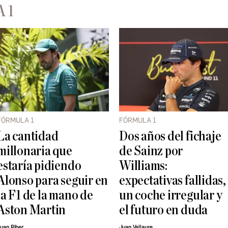
 1
FÓRMULA 1
FÓRMULA 1
La cantidad
Dos años del fichaje
millonaria que
de Sainz por
estaría pidiendo
Williams:
Alonso para seguir en
expectativas fallidas,
la F1 de la mano de
un coche irregular y
Aston Martin
el futuro en duda
uan Riber
Juan Vallaure