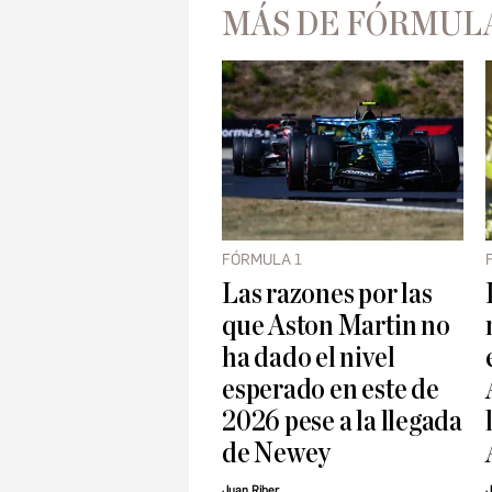
MÁS DE FÓRMULA
FÓRMULA 1
Las razones por las
que Aston Martin no
ha dado el nivel
esperado en este de
2026 pese a la llegada
de Newey
Juan Riber
J