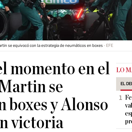
rtin se equivocó con la estrategia de neumáticos en boxes
EFE
 el momento en el
LO M
Martin se
EL DE
Fe
n boxes y Alonso
va
es
n victoria
pr