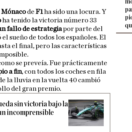
mo
pa
e Mónaco
de
F1
ha sido una locura. Y
pi
o
ha tenido la victoria número 33
qu
un fallo de estrategia
por parte del
 el sueño de todos los españoles. El
ta el final, pero las características
imposible.
y como se preveía. Fue prácticamente
io a fin
, con todos los coches en fila
de la lluvia en la vuelta 40 cambió
llo del gran premio.
da sin victoria bajo la
 un incomprensible