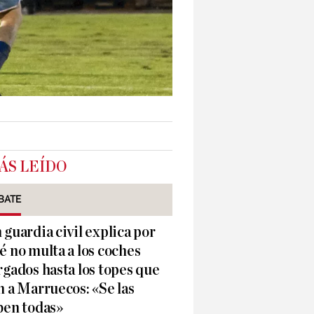
ÁS LEÍDO
BATE
 guardia civil explica por
é no multa a los coches
rgados hasta los topes que
n a Marruecos: «Se las
ben todas»