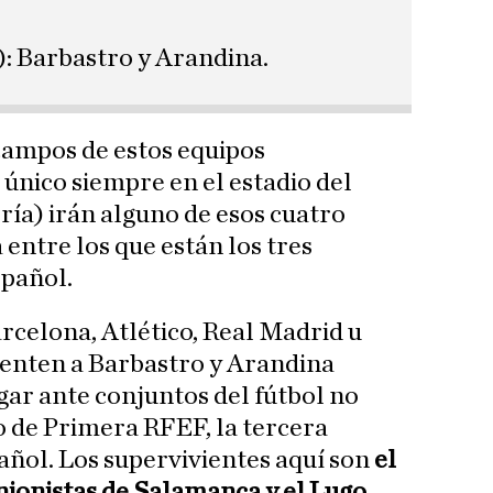
: Barbastro y Arandina.
 campos de estos equipos
 único siempre en el estadio del
ía) irán alguno de esos cuatro
entre los que están los tres
spañol.
arcelona, Atlético, Real Madrid u
renten a Barbastro y Arandina
ar ante conjuntos del fútbol no
so de Primera RFEF, la tercera
pañol. Los supervivientes aquí son
el
nionistas de Salamanca y el Lugo
.