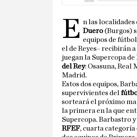
E
n las localidades
Duero
(Burgos) s
equipos de fútbol
el de Reyes– recibirán a
juegan la Supercopa de 
del Rey
: Osasuna, Real 
Madrid.
Estos dos equipos, Barba
supervivientes del
fútb
sorteará el próximo mar
la primera en la que ent
Supercopa. Barbastro y
RFEF
, cuarta categoría