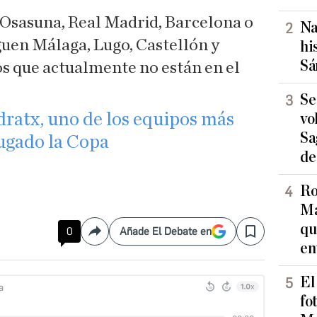
te Osasuna, Real Madrid, Barcelona o
Na
guen Málaga, Lugo, Castellón y
hi
Sá
os que actualmente no están en el
Se
dratx, uno de los equipos más
vo
Sa
ugado la Copa
de
Ro
Ma
qu
0
Añade El Debate en
Compartir
Save
en
El
fo