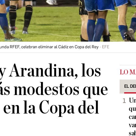
unda RFEF, celebran eliminar al Cádiz en Copa del Rey
EFE
y Arandina, los
LO M
ás modestos que
EL DE
Un
 en la Copa del
qu
ca
va
sa