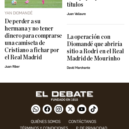
títulos
YAN DIOMANDÉ
Juan Vallaure
De perder a su
hermana y no tener
dinero para comprarse
La operación con
una camiseta de
Diomandé que abriría
Cristiano a fichar por
sitio a Rodri en el Real
el Real Madrid
Madrid de Mourinho
Juan Riber
David Marchante
QUIÉNES SOMOS
CONTÁCTANOS
TÉRMINOS Y CONDICIONES
P. DE PRIVACIDAD