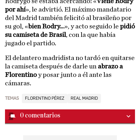
Rodrygo se estaba acercando: «
Viene Rodry
por ahí
», le advirtió. El máximo mandatario
del Madrid también felicitó al brasileño por
su gol, «
bien Rodry…
», y acto seguido le
pidió
su camiseta de Brasil
, con la que había
jugado el partido.
El delantero madridista no tardó en quitarse
la camiseta después de darle un
abrazo a
Florentino
y posar junto a él ante las
cámaras.
TEMAS
FLORENTINO PÉREZ
REAL MADRID
0
comentarios