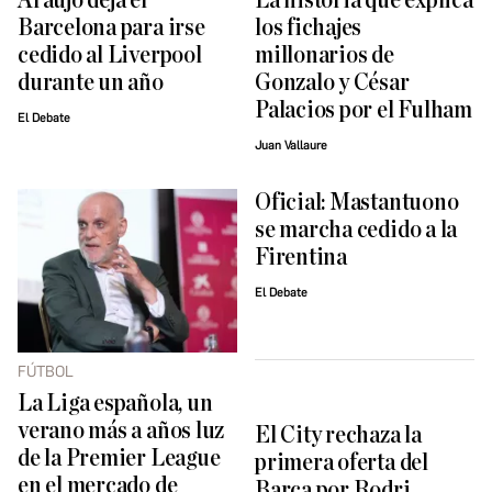
Araujo deja el
La historia que explica
Barcelona para irse
los fichajes
cedido al Liverpool
millonarios de
durante un año
Gonzalo y César
Palacios por el Fulham
El Debate
Juan Vallaure
Oficial: Mastantuono
se marcha cedido a la
Firentina
El Debate
FÚTBOL
La Liga española, un
verano más a años luz
El City rechaza la
de la Premier League
primera oferta del
en el mercado de
Barca por Rodri