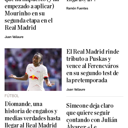
empezado a aplicar)
Ramón Fuentes
Mourinho en su
segunda etapa en el
Real Madrid
Juan Vallaure
El Real Madrid rinde
tributo a Puskas y
vence al Ferencváros
en su segundo test de
la pretemporada
Juan Vallaure
FÚTBOL
Diomande, una
Simeone deja claro
historia de engaños y
que quiere seguir
medias verdades hasta
contando con Julián
llegar al Real Madrid
Álvarez: «Le