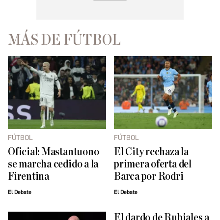
MÁS DE FÚTBOL
FÚTBOL
FÚTBOL
Oficial: Mastantuono
El City rechaza la
se marcha cedido a la
primera oferta del
Firentina
Barca por Rodri
El Debate
El Debate
El dardo de Rubiales a