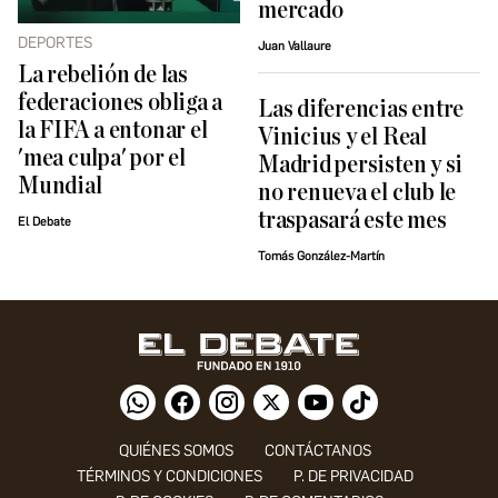
mercado
DEPORTES
Juan Vallaure
La rebelión de las
federaciones obliga a
Las diferencias entre
la FIFA a entonar el
Vinicius y el Real
'mea culpa' por el
Madrid persisten y si
Mundial
no renueva el club le
traspasará este mes
El Debate
Tomás González-Martín
QUIÉNES SOMOS
CONTÁCTANOS
TÉRMINOS Y CONDICIONES
P. DE PRIVACIDAD