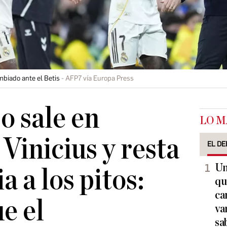
mbiado ante el Betis
AFP7 vía Europa Press
o sale en
LO M
Vinicius y resta
EL DE
Un
 a los pitos:
qu
ca
e el
va
sa