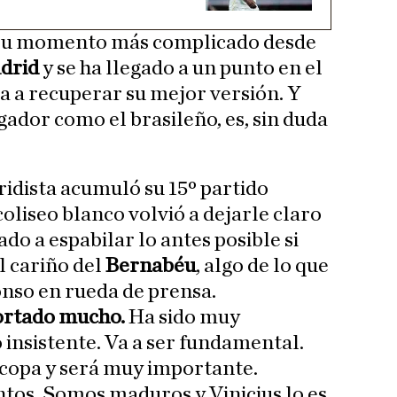
o su momento más complicado desde
drid
y se ha llegado a un punto en el
a a recuperar su mejor versión. Y
gador como el brasileño, es, sin duda
ridista acumuló su 15º partido
coliseo blanco volvió a dejarle claro
ado a espabilar lo antes posible si
el cariño del
Bernabéu
, algo de lo que
onso en rueda de prensa.
portado mucho.
Ha sido muy
 insistente. Va a ser fundamental.
copa y será muy importante.
s. Somos maduros y Vinicius lo es