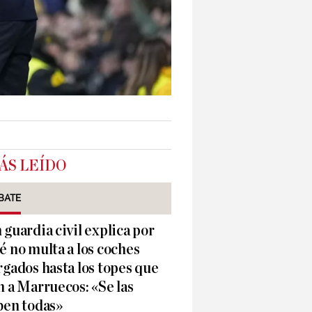
ÁS LEÍDO
BATE
 guardia civil explica por
é no multa a los coches
rgados hasta los topes que
n a Marruecos: «Se las
ben todas»