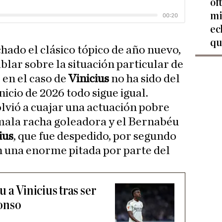
of
mi
ec
qu
hado el clásico tópico de año nuevo,
blar sobre la situación particular de
 en el caso de
Vinicius
no ha sido del
inicio de 2026 todo sigue igual.
lvió a cuajar una actuación pobre
u mala racha goleadora y el Bernabéu
ius
, que fue despedido, por segundo
n una enorme pitada por parte del
 a Vinicius tras ser
onso