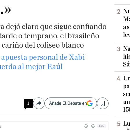
.»
Nu
Ma
ra dejó claro que sigue confiando
a 
le
 tarde o temprano, el brasileño
l cariño del coliseo blanco
Na
hi
 apuesta personal de Xabi
Sá
uerda al mejor Raúl
Un
pa
se
un
1
Añade El Debate en
Compartir
Save
15
Lu