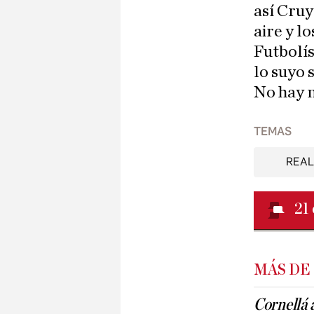
así Cruy
aire y l
Futbolís
lo suyo 
No hay 
TEMAS
REAL
21
MÁS DE
Cornellá 