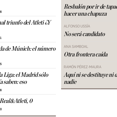
Resbalón por ir de tapad
56
hacer una chapuza
l triunfo del Atleti ¿Y
ALFONSO USSÍA
No será candidato
41
ANA SAMBOAL
a de Múnich: el número
Otra frontera caída
55
RAMÓN PÉREZ-MAURA
a Liga: el Madrid sólo
Aquí ni se destituye ni 
Ya saben: eso
nadie
46
 Real&Atleti, 0
50