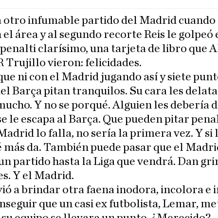
 otro infumable partido del Madrid cuand
 el área y al segundo recorte Reis le golpeó 
 penalti clarísimo, una tarjeta de libro que 
R Trujillo vieron: felicidades.
ue ni con el Madrid jugando así y siete pun
el Barça pitan tranquilos. Su cara les delata
mucho. Y no se porqué. Alguien les debería d
se le escapa al Barça. Que pueden pitar penal
Madrid lo falla, no sería la primera vez. Y si
é más da. También puede pasar que el Madri
un partido hasta la Liga que vendrá. Dan gr
es. Y el Madrid.
ió a brindar otra faena inodora, incolora e 
nseguir que un casi ex futbolista, Lemar, me