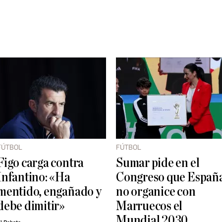
FÚTBOL
FÚTBOL
Figo carga contra
Sumar pide en el
Infantino: «Ha
Congreso que Españ
mentido, engañado y
no organice con
debe dimitir»
Marruecos el
Mundial 2030