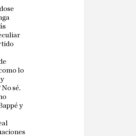
ndose
onga
ás
eculiar
rtido
 de
 como lo
 y
 No sé.
ho
Bappé y
eal
tuaciones