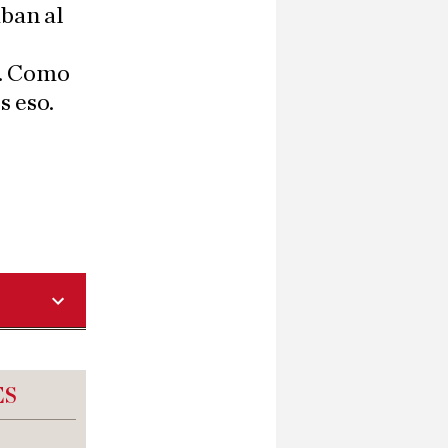
aban al
e. Como
s eso.
ES