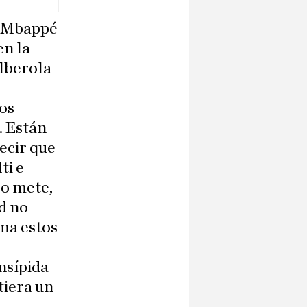
o Mbappé
en la
Alberola
tos
. Están
ecir que
ti e
 lo mete,
d no
ima estos
insípida
tiera un