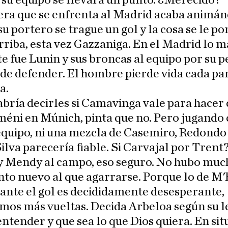
 su equipo se llevara un punto. ¿Merecido?
era que se enfrenta al Madrid acaba animá
u portero se trague un gol y la cosa se le p
rriba, esta vez Gazzaniga. En el Madrid lo m
e fue Lunin y sus broncas al equipo por su p
e defender. El hombre pierde vida cada pa
a.
abría decirles si Camavinga vale para hacer
éni en Múnich, pinta que no. Pero jugando
equipo, ni una mezcla de Casemiro, Redondo
lva parecería fiable. Si Carvajal por Trent?
 y Mendy al campo, eso seguro. No hubo muc
to nuevo al que agarrarse. Porque lo de M'
 ante el gol es decididamente desesperante,
mos más vueltas. Decida Arbeloa según su l
entender y que sea lo que Dios quiera. En si