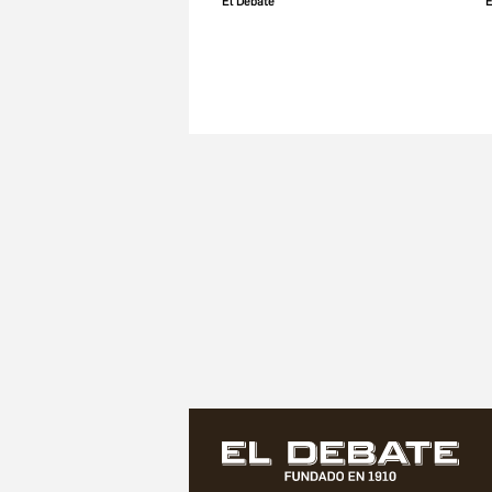
El Debate
E