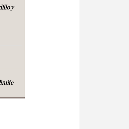
illo y
dimite