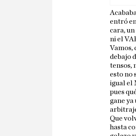
Acababa
entró en
cara, un
ni el VA
Vamos, q
debajo d
tensos, 
esto no 
igual el 
pues qu
gane ya 
arbitraj
Que volv
hasta co