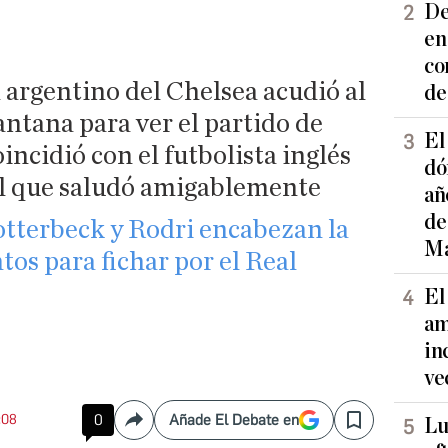
De
en
co
 argentino del Chelsea acudió al
de
ntana para ver el partido de
El
oincidió con el futbolista inglés
dó
al que saludó amigablemente
añ
de
otterbeck y Rodri encabezan la
Ma
tos para fichar por el Real
El
am
in
ve
:08
0
Añade El Debate en
Lu
Compartir
Save