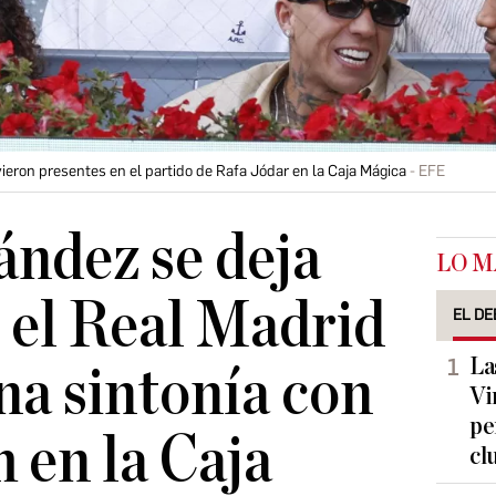
eron presentes en el partido de Rafa Jódar en la Caja Mágica
EFE
ndez se deja
LO M
 el Real Madrid
EL DE
La
na sintonía con
Vi
pe
 en la Caja
cl