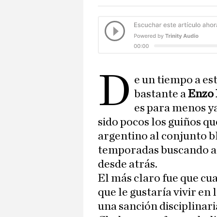
D
e un tiempo a es
bastante a
Enzo
es para menos ya
sido pocos los guiños q
argentino al conjunto bl
temporadas buscando a u
desde atrás.
El más claro fue que cua
que le gustaría vivir en 
una sanción disciplinari