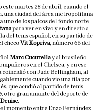
 este martes 28 de abril, cuando el
n, una ciudad del área metropolitana
a uno de los palcos del fondo norte
tana
para ver en vivo y en directo a
la del tenis español, en su partido de
el checo
Vit Kopriva
, número 66 del
añol
Marc Cucurella
y al brasileño
 compañeros en el Chelsea, y en ese
a coincidió con Jude Bellingham, al
gablemente cuando vio una fila por
és, que acudió al partido de tenis
e
, otro gran amante del deporte de
e
Denise
.
ue el momento entre Enzo Fernández