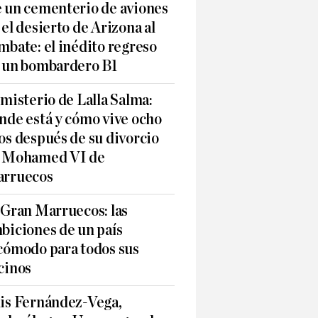
 un cementerio de aviones
 el desierto de Arizona al
mbate: el inédito regreso
 un bombardero B1
 misterio de Lalla Salma:
nde está y cómo vive ocho
os después de su divorcio
 Mohamed VI de
rruecos
 Gran Marruecos: las
biciones de un país
cómodo para todos sus
cinos
is Fernández-Vega,