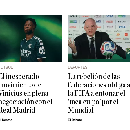
FÚTBOL
DEPORTES
El inesperado
La rebelión de las
movimiento de
federaciones obliga 
Vinicius en plena
la FIFA a entonar el
negociación con el
'mea culpa' por el
Real Madrid
Mundial
l Debate
El Debate