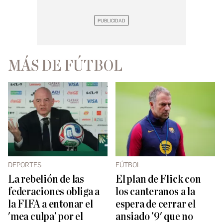
MÁS DE FÚTBOL
DEPORTES
FÚTBOL
La rebelión de las
El plan de Flick con
federaciones obliga a
los canteranos a la
la FIFA a entonar el
espera de cerrar el
'mea culpa' por el
ansiado '9' que no