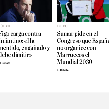
FÚTBOL
FÚTBOL
Figo carga contra
Sumar pide en el
Infantino: «Ha
Congreso que Españ
mentido, engañado y
no organice con
debe dimitir»
Marruecos el
Mundial 2030
l Debate
El Debate