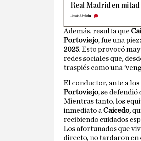
Real Madrid en mitad 
Jesús Urdiola
Además, resulta que
Ca
Portoviejo
, fue una pi
2025
. Esto provocó mayo
redes sociales que, des
traspiés como una 'veng
El conductor, ante a lo
Portoviejo
, se defendió
Mientras tanto, los equ
inmediato a
Caicedo
, q
recibiendo cuidados espe
Los afortunados que vi
directo, no tardaron en