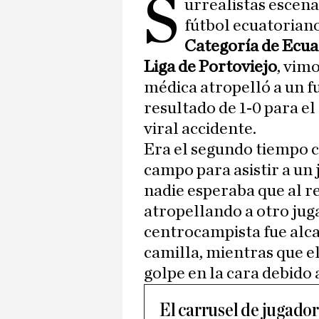
S
urrealistas escena
fútbol ecuatoriano
Categoría de Ecu
Liga de Portoviejo
, vim
médica atropelló a un f
resultado de 1-0 para el
viral accidente.
Era el segundo tiempo c
campo para asistir a un
nadie esperaba que al r
atropellando a otro jug
centrocampista fue alcan
camilla, mientras que e
golpe en la cara debido
El carrusel de jugador