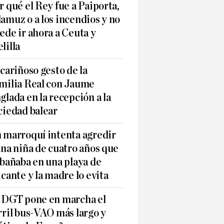
r qué el Rey fue a Paiporta,
amuz o a los incendios y no
ede ir ahora a Ceuta y
lilla
 cariñoso gesto de la
milia Real con Jaume
glada en la recepción a la
ciedad balear
 marroquí intenta agredir
una niña de cuatro años que
 bañaba en una playa de
icante y la madre lo evita
 DGT pone en marcha el
rril bus-VAO más largo y