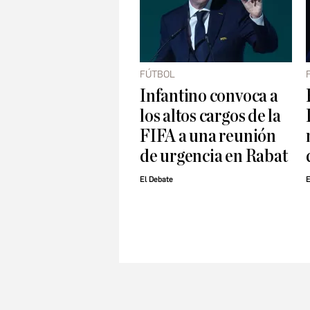
FÚTBOL
Infantino convoca a
los altos cargos de la
FIFA a una reunión
de urgencia en Rabat
El Debate
E