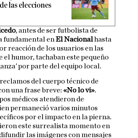
de las elecciones
icedo
, antes de ser futbolista de
eza fundamental en
El Nacional
hasta
r reacción de los usuarios en las
de el humor, tachaban este pequeño
anza' por parte del equipo local.
s reclamos del cuerpo técnico de
 con una frase breve:
«No lo vi»
.
ipos médicos atendieron de
uien permaneció varios minutos
cíficos por el impacto en la pierna.
vieron este surrealista momento en
 difundir las imágenes con mensajes