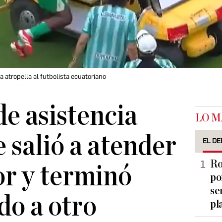
a atropella al futbolista ecuatoriano
de asistencia
LO M
 salió a atender
EL DE
Ro
or y terminó
po
se
do a otro
pl