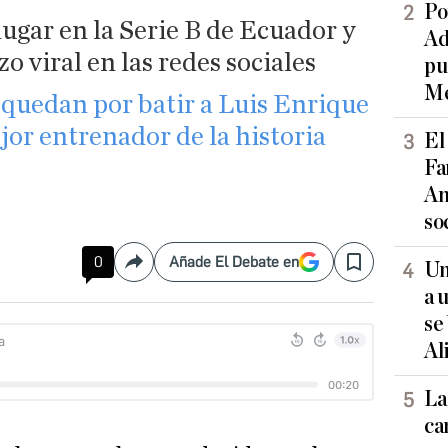
Po
lugar en la Serie B de Ecuador y
Ad
o viral en las redes sociales
pu
Me
 quedan por batir a Luis Enrique
jor entrenador de la historia
El
Fa
An
so
0
Añade El Debate en
Un
Compartir
Save
a 
se
Al
La
ca