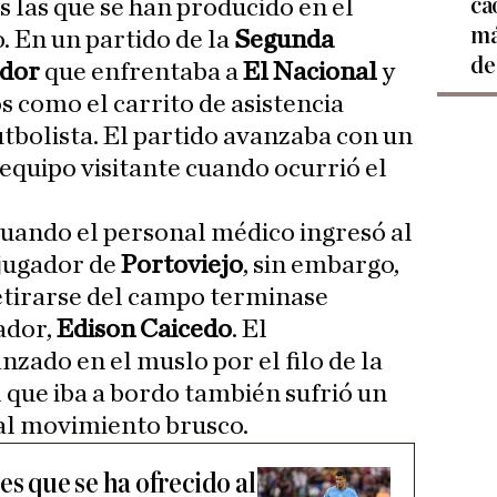
ca
s las que se han producido en el
má
. En un partido de la
Segunda
de
ador
que enfrentaba a
El Nacional
y
os como el carrito de asistencia
utbolista. El partido avanzaba con un
 equipo visitante cuando ocurrió el
uando el personal médico ingresó al
 jugador de
Portoviejo
, sin embargo,
etirarse del campo terminase
ador,
Edison Caicedo
. El
zado en el muslo por el filo de la
l que iba a bordo también sufrió un
 al movimiento brusco.
es que se ha ofrecido al