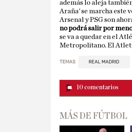
además lo aleja también 
Araña' se marcha este v
Arsenal y PSG son ahora
no podrá salir por meno
se va a quedar en el Atlé
Metropolitano. El Atlet
TEMAS
REAL MADRID
10
comentarios
MÁS DE FÚTBOL