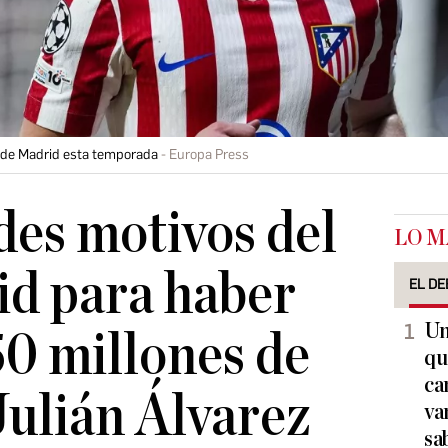
co de Madrid esta temporada
Europa Press
des motivos del
LO M
id para haber
EL DE
Un
50 millones de
qu
ca
Julián Álvarez
va
sa