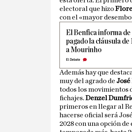
esta oferta. El primero 
electoral que hizo
Flore
con el «mayor desembols
El Benfica informa de
pagado la cláusula de 
a Mourinho
El Debate
Además hay que destac
muy del agrado de
José
todos los movimientos 
fichajes.
Denzel Dumfri
primeros en llegar al R
hacerse oficial será Jo
2028 con una opción de 