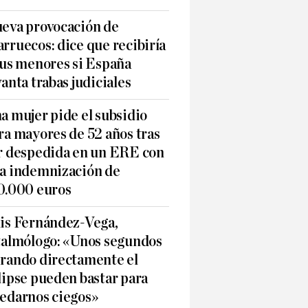
eva provocación de
rruecos: dice que recibiría
sus menores si España
vanta trabas judiciales
a mujer pide el subsidio
ra mayores de 52 años tras
r despedida en un ERE con
a indemnización de
0.000 euros
is Fernández-Vega,
talmólogo: «Unos segundos
rando directamente el
lipse pueden bastar para
edarnos ciegos»