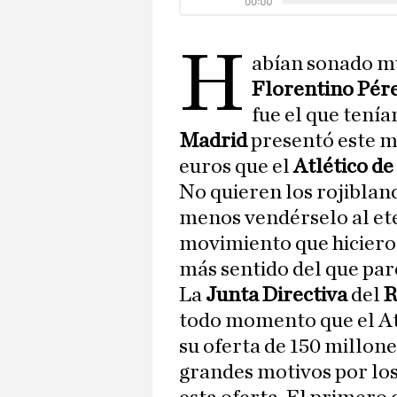
H
abían sonado m
Florentino Pér
fue el que tenía
Madrid
presentó este m
euros que el
Atlético d
No quieren los rojiblan
menos vendérselo al eter
movimiento que hiciero
más sentido del que pare
La
Junta Directiva
del
R
todo momento que el Atl
su oferta de 150 millone
grandes motivos por los 