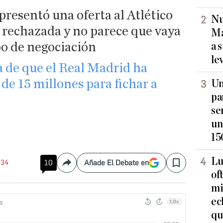
resentó una oferta al Atlético
Nu
 rechazada y no parece que vaya
Ma
po de negociación
a 
le
a de que el Real Madrid ha
 de 15 millones para fichar a
Un
pa
se
un
15
Lu
:34
10
Añade El Debate en
Compartir
Save
of
mi
ec
qu