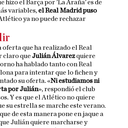
 hizo el Barça por 'La Araña' es de
ás variables,
el Real Madrid puso
l Atlético ya no puede rechazar
lir
 oferta que ha realizado el Real
r claro que
Julián Álvarez
quiere
ntorno ha hablado tanto con Real
na para intentar que lo fichen y
tado su oferta. «
Ni estudiamos ni
ta por Julián
», respondió el club
s. Y es que el Atlético no quiere
e su estrella se marche este verano.
 que de esta manera pone en jaque a
 que Julián quiere marcharse y