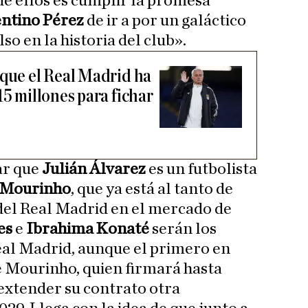
de ellos es cumplir la promesa
ntino Pérez
de ir a por un galáctico
o en la historia del club».
 que el Real Madrid ha
15 millones para fichar
ar que
Julián Álvarez
es un futbolista
 Mourinho
, que ya está al tanto de
del Real Madrid en el mercado de
es
e
Ibrahima Konaté
serán los
eal Madrid, aunque el primero en
sé Mourinho, quien firmará hasta
extender su contrato otra