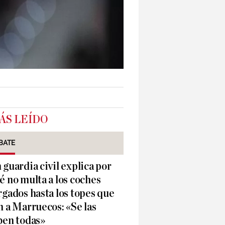
ÁS LEÍDO
BATE
 guardia civil explica por
é no multa a los coches
rgados hasta los topes que
n a Marruecos: «Se las
ben todas»