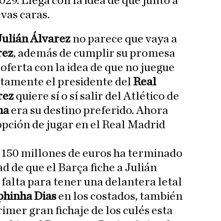
29. Llega con la idea de que junto a
vas caras.
Julián Álvarez
no parece que vaya a
rez
, además de cumplir su promesa
 oferta con la idea de que no juegue
ctamente el presidente del
Real
rez
quiere sí o sí salir del Atlético de
na
era su destino preferido. Ahora
 opción de jugar en el Real Madrid
de 150 millones de euros ha terminado
ad de que el Barça fiche a Julián
s falta para tener una delantera letal
phinha Dias
en los costados, también
mer gran fichaje de los culés esta