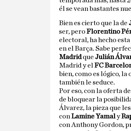
temporada más, hasta 20
él se vean bastantes nue
Bien es cierto que la de
ser, pero
Florentino Pé
electoral, ha hecho esta
en el Barça. Sabe perfe
Madrid
que
Julián Álva
Madrid y el
FC Barcelo
bien, como es lógico, la
también le seduce.
Por eso, con la oferta 
de bloquear la posibilid
Álvarez, la pieza que le
con
Lamine Yamal
y
Ra
con Anthony Gordon, pri