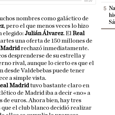
Na
hi
uchos nombres como galáctico de
Sá
ez
, pero el que menos veces lo hizo
n elegido:
Julián Álvarez
. El
Real
artes una oferta de 150 millones de
e Madrid
rechazó inmediatamente.
cos desprenderse de su estrella y
no rival, aunque lo cierto es que el
n desde Valdebebas puede tener
ce a simple vista.
eal Madrid
tuvo bastante claro en
ético de Madrid iba a decir «no» a
s de euros. Ahora bien, hay tres
que el club blanco decidió realizar