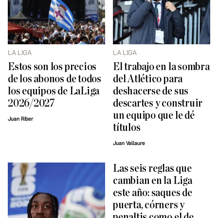
LA LIGA
LA LIGA
Estos son los precios
El trabajo en la sombra
de los abonos de todos
del Atlético para
los equipos de LaLiga
deshacerse de sus
2026/2027
descartes y construir
un equipo que le dé
Juan Riber
títulos
Juan Vallaure
Las seis reglas que
cambian en la Liga
este año: saques de
puerta, córners y
penaltis como el de