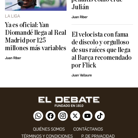
Julián
LA LIGA
Juan Riber
Ya es oficial: Yan
Diomandé llega al Real
El velocista con fama
Madrid por 125
de díscolo y orgulloso
millones más variables
de sus raíces que llega
al Barça recomendado
Juan Riber
por Flick
Juan Vallaure
QUIÉNES SOMOS
CONTÁCTANOS
TÉRMINOS Y CONDICIONES
P. DE PRIVACIDAD