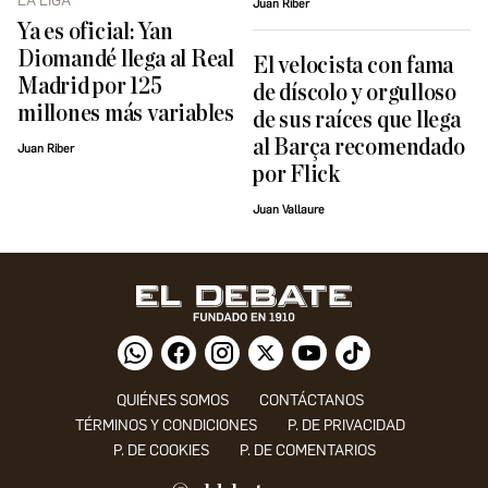
LA LIGA
Juan Riber
Ya es oficial: Yan
Diomandé llega al Real
El velocista con fama
Madrid por 125
de díscolo y orgulloso
millones más variables
de sus raíces que llega
al Barça recomendado
Juan Riber
por Flick
Juan Vallaure
QUIÉNES SOMOS
CONTÁCTANOS
TÉRMINOS Y CONDICIONES
P. DE PRIVACIDAD
P. DE COOKIES
P. DE COMENTARIOS