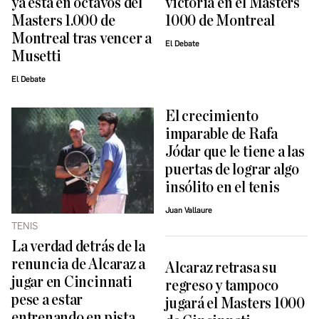
ya está en octavos del
victoria en el Masters
Masters 1.000 de
1000 de Montreal
Montreal tras vencer a
El Debate
Musetti
El Debate
El crecimiento
imparable de Rafa
Jódar que le tiene a las
puertas de lograr algo
insólito en el tenis
Juan Vallaure
TENIS
La verdad detrás de la
renuncia de Alcaraz a
Alcaraz retrasa su
jugar en Cincinnati
regreso y tampoco
pese a estar
jugará el Masters 1000
entrenando en pista