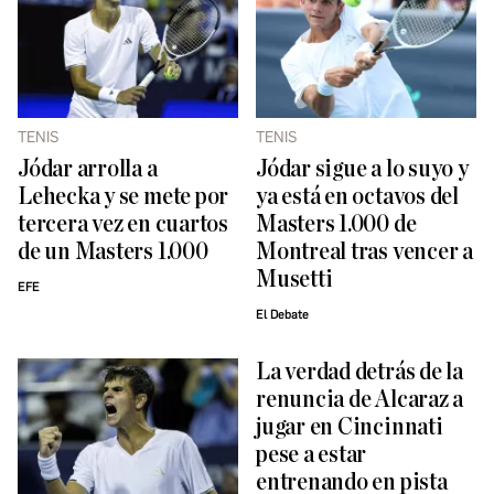
TENIS
TENIS
Jódar arrolla a
Jódar sigue a lo suyo y
Lehecka y se mete por
ya está en octavos del
tercera vez en cuartos
Masters 1.000 de
de un Masters 1.000
Montreal tras vencer a
Musetti
EFE
El Debate
La verdad detrás de la
renuncia de Alcaraz a
jugar en Cincinnati
pese a estar
entrenando en pista