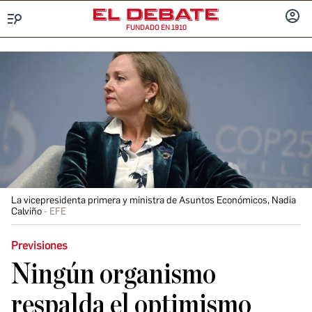
FUNDADO EN 1910
Menú
INICIA
SESIÓ
La vicepresidenta primera y ministra de Asuntos Económicos, Nadia
Calviño
EFE
Previsiones
Ningún organismo
respalda el optimismo