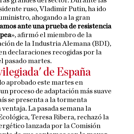
as grandes del sector. Durante las
idente ruso, Vladimir Putin, ha ido
uministro, ahogando a la gran
amos ante una prueba de resistencia
opea
», afirmó el miembro de la
ación de la Industria Alemana (BDI),
n declaraciones recogidas por la
el pasado martes.
vilegiada' de España
do aprobado este martes en
n proceso de adaptación más suave
ís se presenta a la tormenta
 ventaja. La pasada semana la
Ecológica, Teresa Ribera, rechazó la
ergético lanzada por la Comisión