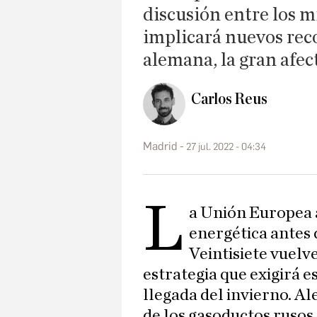
discusión entre los 
implicará nuevos rec
alemana, la gran afec
Carlos Reus
Madrid
27 jul. 2022 - 04:34
L
a Unión Europea 
energética antes 
Veintisiete vuelv
estrategia que exigirá e
llegada del invierno. A
de los gasoductos ruso