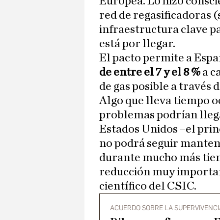
Europea. Lo hizo consc
red de regasificadoras (
infraestructura clave p
está por llegar.
El pacto permite a Espa
de entre el 7 y el 8 %
a c
de gas posible a través 
Algo que lleva tiempo o
problemas podrían llega
Estados Unidos –el pri
no podrá seguir manten
durante mucho más tie
reducción muy important
científico del CSIC.
ACUERDO SOBRE LA SUPERVIVENCI