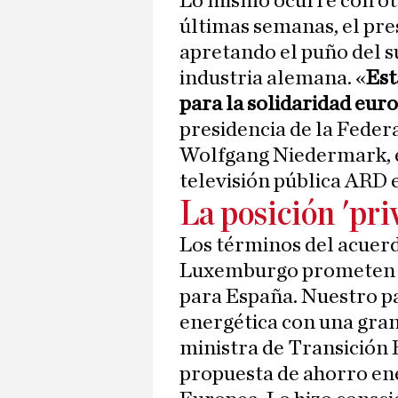
Lo mismo ocurre con otr
últimas semanas, el pres
apretando el puño del s
industria alemana. «
Est
para la solidaridad eur
presidencia de la Feder
Wolfgang Niedermark, e
televisión pública ARD 
La posición 'pri
Los términos del acuer
Luxemburgo prometen u
para España. Nuestro pa
energética con una gran
ministra de Transición 
propuesta de ahorro en