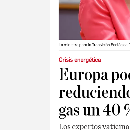
La ministra para la Transición Ecológica
Crisis energética
Europa po
reduciend
gas un 40 
Los expertos vaticin