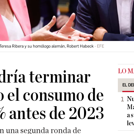
, Teresa Ribera y su homólogo alemán, Robert Habeck
EFE
LO M
dría terminar
EL DE
o el consumo de
Nu
Ma
% antes de 2023
a 
le
an una segunda ronda de