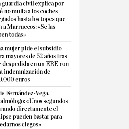
 guardia civil explica por
é no multa a los coches
rgados hasta los topes que
n a Marruecos: «Se las
ben todas»
a mujer pide el subsidio
ra mayores de 52 años tras
r despedida en un ERE con
a indemnización de
0.000 euros
is Fernández-Vega,
talmólogo: «Unos segundos
rando directamente el
lipse pueden bastar para
edarnos ciegos»