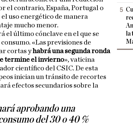
or el contrario, España, Portugal o
Cu
 el uso energético de manera
re
ntaje mucho menor.
Am
la
á el último cónclave en el que se
Ma
 consumo. «Las previsiones de
ar cortas y
habrá una segunda ronda
ue termine el invierno
», vaticina
ador científico del CSIC. De esta
eos inician un tránsito de recortes
rá efectos secundarios sobre la
nará aprobando una
 consumo del 30 o 40 %