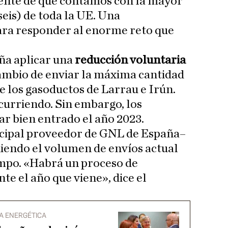
iente de que contamos con la mayor
seis) de toda la UE. Una
ara responder al enorme reto que
ña aplicar una
reducción voluntaria
ambio de enviar la máxima cantidad
de los gasoductos de Larrau e Irún.
curriendo. Sin embargo, los
r bien entrado el año 2023.
ncipal proveedor de GNL de España–
iendo el volumen de envíos actual
mpo. «Habrá un proceso de
e el año que viene», dice el
A ENERGÉTICA