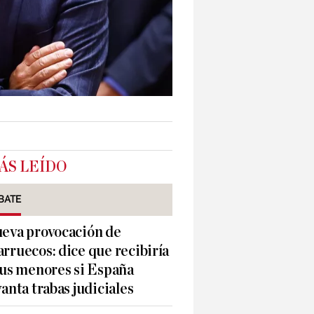
ÁS LEÍDO
BATE
eva provocación de
rruecos: dice que recibiría
sus menores si España
vanta trabas judiciales