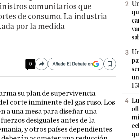
Un
ministros comunitarios que
qu
ortes de consumo. La industria
ca
tada por la medida
va
sa
Un
pa
0
Añade El Debate en
Compartir
Save
se
un
15
arma su plan de supervivencia
Lu
del corte inminente del gas ruso. Los
of
en a una mesa para diseñar una
mi
sfuerzos desiguales antes de la
ec
lemania, y otros países dependientes
qu
s, deberán acometer una reducción