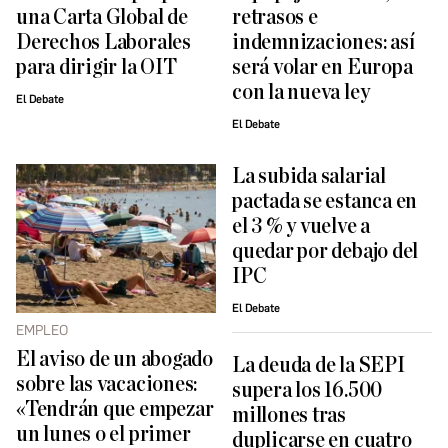
una Carta Global de
retrasos e
Derechos Laborales
indemnizaciones: así
para dirigir la OIT
será volar en Europa
con la nueva ley
El Debate
El Debate
La subida salarial
pactada se estanca en
el 3 % y vuelve a
quedar por debajo del
IPC
El Debate
EMPLEO
El aviso de un abogado
La deuda de la SEPI
sobre las vacaciones:
supera los 16.500
«Tendrán que empezar
millones tras
un lunes o el primer
duplicarse en cuatro