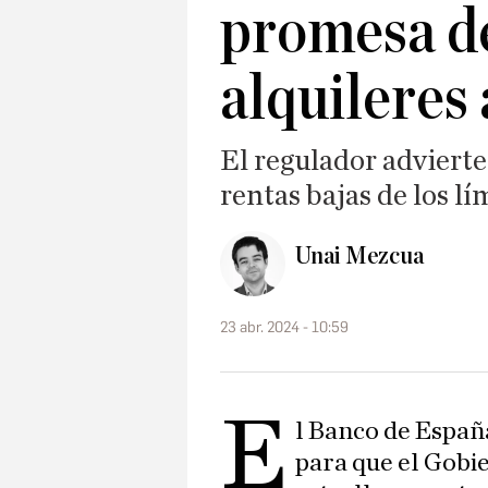
promesa d
alquileres
El regulador advierte
rentas bajas de los lí
Unai Mezcua
23 abr. 2024 - 10:59
E
l Banco de España
para que el Gobi