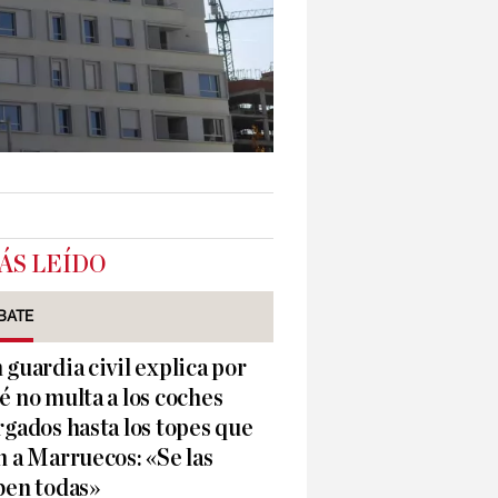
ÁS LEÍDO
BATE
 guardia civil explica por
é no multa a los coches
rgados hasta los topes que
n a Marruecos: «Se las
ben todas»