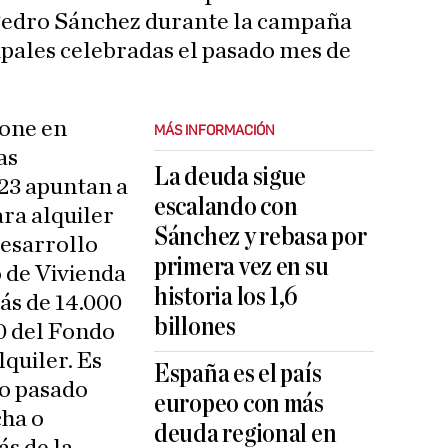
 Pedro Sánchez durante la campaña
ipales celebradas el pasado mes de
pone en
MÁS INFORMACIÓN
as
La deuda sigue
023 apuntan a
escalando con
ara alquiler
Sánchez y rebasa por
desarrollo
primera vez en su
o de Vivienda
historia los 1,6
s de 14.000
billones
00 del Fondo
lquiler. Es
España es el país
ño pasado
europeo con más
ha o
deuda regional en