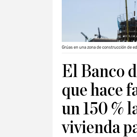
Grúas en una zona de construcción de ed
El Banco d
que hace f
un 150 % l
vivienda p