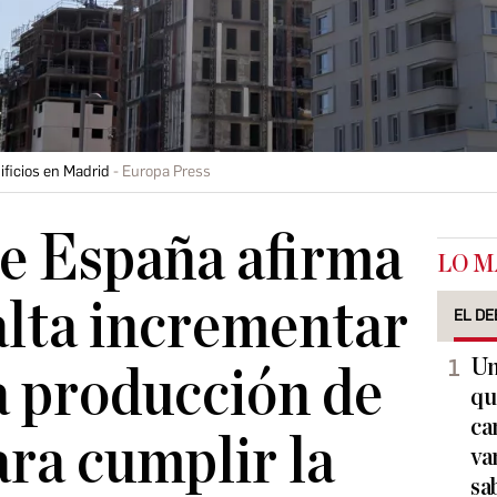
ificios en Madrid
Europa Press
e España afirma
LO M
alta incrementar
EL DE
Un
a producción de
qu
ca
ara cumplir la
va
sa