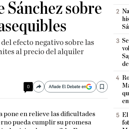
e Sánchez sobre
Na
hi
 asequibles
Sá
Se
 del efecto negativo sobre las
vo
mites al precio del alquiler
Sa
de
Ro
Ma
0
Añade El Debate en
Compartir
Save
qu
en
 pone en relieve las dificultades
El
erno pueda cumplir su promesa
fo