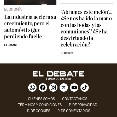
ECONOMÍA
'Abramos este melón'...
La industria acelera su
¿Se nos ha ido la mano
crecimiento, pero el
con las bodas y las
automóvil sigue
comuniones? ¿Se ha
perdiendo fuelle
desvirtuado la
celebración?
El Debate
El Debate
QUIÉNES SOMOS
CONTÁCTANOS
TÉRMINOS Y CONDICIONES
P. DE PRIVACIDAD
P. DE COOKIES
P. DE COMENTARIOS