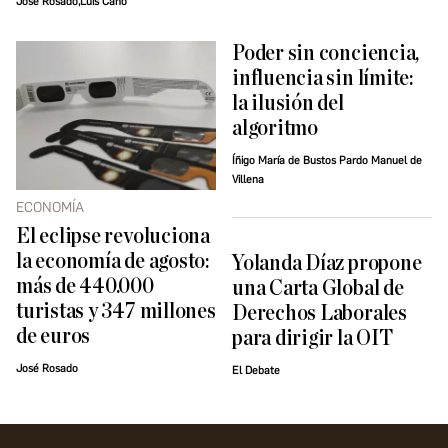
José Rosado,Luis Cano
Poder sin conciencia,
influencia sin límite:
la ilusión del
algoritmo
Íñigo María de Bustos Pardo Manuel de
Villena
ECONOMÍA
El eclipse revoluciona
la economía de agosto:
Yolanda Díaz propone
más de 440.000
una Carta Global de
turistas y 347 millones
Derechos Laborales
de euros
para dirigir la OIT
José Rosado
El Debate