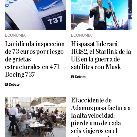
ECONOMÍA
ECONOMÍA
La ridícula inspección
Hispasat liderará
de 73 euros por riesgo
IRIS2, el Starlink de la
de grietas
UE en la guerra de
estructurales en 471
satélites con Musk
Boeing 737
El Debate
El Debate
El accidente de
Adamuz pasa factura a
la alta velocidad:
pierde uno de cada
seis viajeros en el