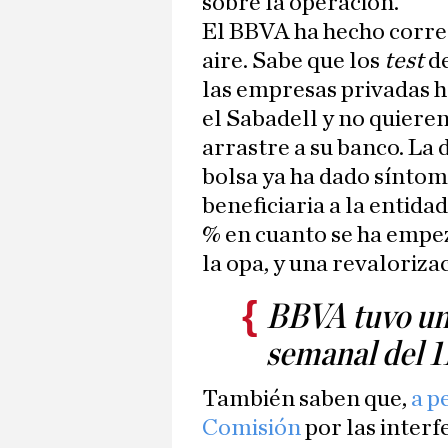
sobre la operación.
El BBVA ha hecho correr 
aire. Sabe que los
test
d
las empresas privadas h
el Sabadell y no quiere
arrastre a su banco. La 
bolsa ya ha dado síntom
beneficiaria a la entidad
% en cuanto se ha empez
la opa, y una revaloriza
BBVA tuvo una
semanal del 1
También saben que,
a p
Comisión
por las interf