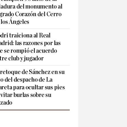
ladura del monumento al
grado Corazón del Cerro
 los Ángeles
dri traiciona al Real
drid: las razones por las
e se rompió el acuerdo
tre club y jugador
 retoque de Sánchez en su
to del despacho de La
reta para ocultar sus pies
evitar burlas sobre su
lzado