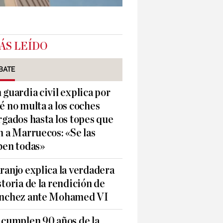
ÁS LEÍDO
BATE
 guardia civil explica por
é no multa a los coches
rgados hasta los topes que
n a Marruecos: «Se las
ben todas»
ranjo explica la verdadera
storia de la rendición de
nchez ante Mohamed VI
 cumplen 90 años de la