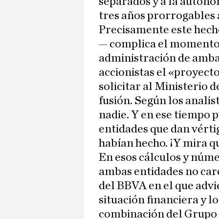
separados y a la autono
tres años prorrogables a
Precisamente este hecho
— complica el momento 
administración de amba
accionistas el «proyect
solicitar al Ministerio 
fusión. Según los analis
nadie. Y en ese tiempo 
entidades que dan vértig
habían hecho. ¡Y mira q
En esos cálculos y númer
ambas entidades no car
del BBVA en el que advie
situación financiera y l
combinación del Grupo 