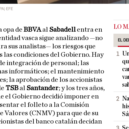
PA) EFE
LO M
la opa de
BBVA
al
Sabadell
entra en
a entidad vasca sigue analizando —no
EL DE
ra sus analistas— los riesgos que
Un
as las condiciones del Gobierno. Hay
qu
de integración de personal; las
ca
emas informáticos; el mantenimiento
va
es; la aprobación de los accionistas
sa
de
TSB
al
Santander
; y los tres años,
ue el Gobierno decidió imponer en
Na
sentar el folleto a la Comisión
hi
e Valores (CNMV) para que de su
Sá
cionistas del banco catalán decidan
Se