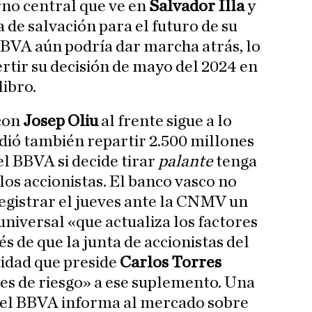
rno central que ve en
Salvador Illa
y
a de salvación para el futuro de su
BBVA aún podría dar marcha atrás, lo
ertir su decisión de mayo del 2024 en
libro.
 con
Josep Oliu
al frente sigue a lo
idió también repartir 2.500 millones
el BBVA si decide tirar
palante
tenga
los accionistas. El banco vasco no
egistrar el jueves ante la CNMV un
universal «que actualiza los factores
s de que la junta de accionistas del
tidad que preside
Carlos Torres
es de riesgo» a ese suplemento. Una
 el BBVA informa al mercado sobre