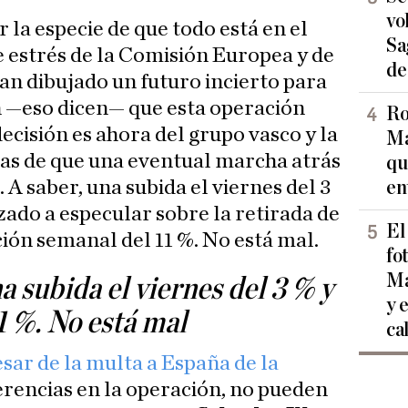
vo
la especie de que todo está en el
Sa
e estrés de la Comisión Europea y de
de
an dibujado un futuro incierto para
n —eso dicen— que esta operación
Ro
decisión es ahora del grupo vasco y la
Ma
as de que una eventual marcha atrás
qu
. A saber, una subida el viernes del 3
en
ado a especular sobre la retirada de
El
ción semanal del 11 %. No está mal.
fo
Ma
 subida el viernes del 3 % y
y 
1 %. No está mal
ca
esar de la multa a España de la
erencias en la operación, no pueden