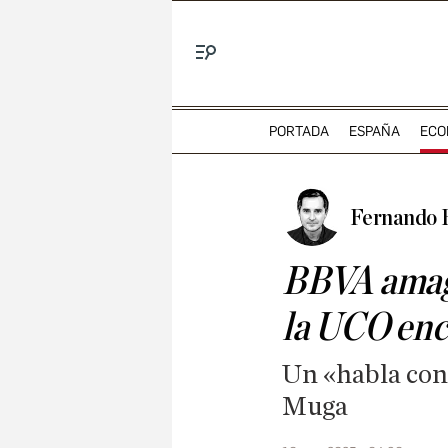
Menú
PORTADA
ESPAÑA
ECO
Fernando 
BBVA amaga 
la UCO enc
Un «habla con
Muga