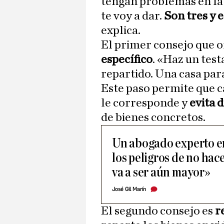
tengan problemas en la 
te voy a dar.
Son tres y 
explica.
El primer consejo que o
específico
. «Haz un tes
repartido. Una casa para
Este paso permite que c
le corresponde y
evita 
de bienes concretos.
Un abogado experto en
los peligros de no hac
va a ser aún mayor»
José Gil Marín
El segundo consejo es
r