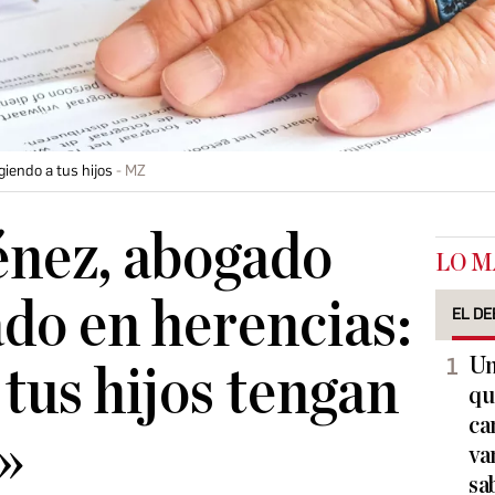
iendo a tus hijos
MZ
énez, abogado
LO M
ado en herencias:
EL DE
Un
 tus hijos tengan
qu
ca
»
va
sa