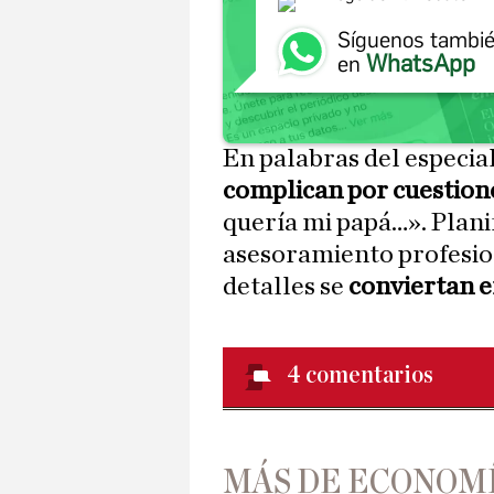
Síguenos tambi
WhatsApp
en
En palabras del especial
complican por cuestio
quería mi papá…». Plani
asesoramiento profesio
detalles se
conviertan e
4
comentarios
MÁS DE ECONOM