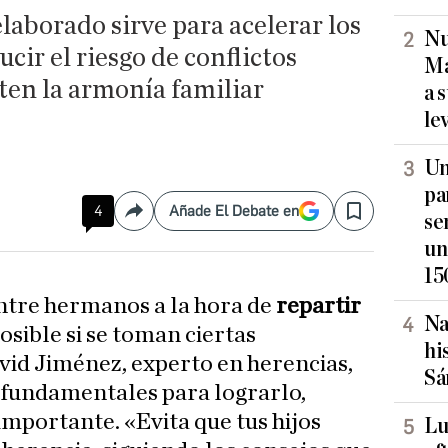
aborado sirve para acelerar los
Nu
ucir el riesgo de conflictos
Ma
ten la armonía familiar
a 
le
Un
pa
4
Añade El Debate en
Compartir
Save
se
un
15
entre hermanos a la hora de
repartir
Na
posible si se toman ciertas
hi
vid Jiménez, experto en herencias,
Sá
 fundamentales para lograrlo,
importante. «Evita que tus hijos
Lu