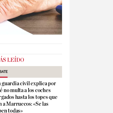
ÁS LEÍDO
BATE
 guardia civil explica por
é no multa a los coches
rgados hasta los topes que
n a Marruecos: «Se las
ben todas»