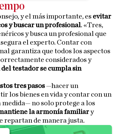
tiempo
onsejo, y el más importante, es
evitar
os y buscar un profesional
. «Tres,
enéricos y busca un profesional que
asegura el experto. Contar con
al garantiza que todos los aspectos
n correctamente considerados y
 del testador se cumpla sin
stos tres pasos
—hacer un
ir los bienes en vida y contar con un
a medida— no solo protege a los
mantiene la armonía familiar
y
se repartan de manera justa.