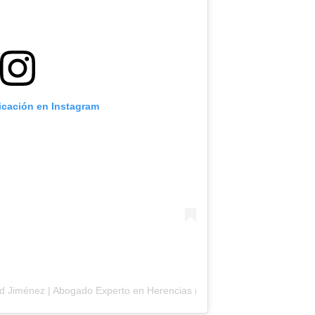
licación en Instagram
id Jiménez | Abogado Experto en Herencias (@davidjimenezabogado)