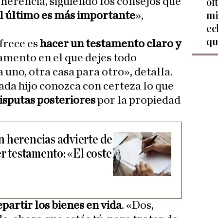
herencia, siguiendo los consejos que
of
el último es más importante
»,
mi
ec
qu
frece es
hacer un testamento claro y
tamento en el que dejes todo
 uno, otra casa para otro», detalla.
ada hijo conozca con certeza lo que
disputas posteriores
por la propiedad
 herencias advierte de
er testamento: «El coste
epartir los bienes en vida
. «Dos,