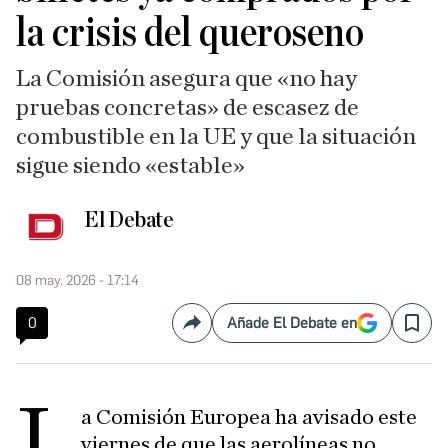
la crisis del queroseno
La Comisión asegura que «no hay
pruebas concretas» de escasez de
combustible en la UE y que la situación
sigue siendo «estable»
El Debate
08 may. 2026 - 17:14
0
Añade El Debate en
Compartir
Save
L
a Comisión Europea ha avisado este
viernes de que las aerolíneas no