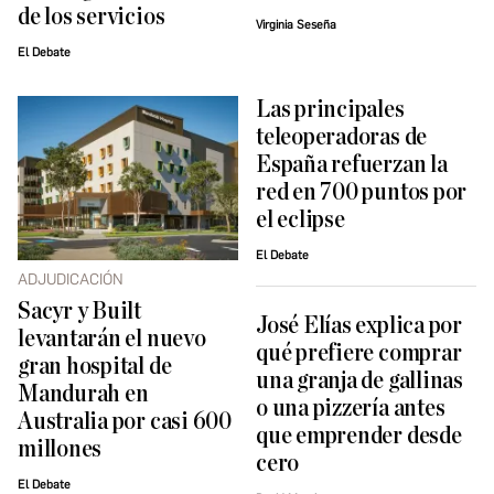
de los servicios
Virginia Seseña
El Debate
Las principales
teleoperadoras de
España refuerzan la
red en 700 puntos por
el eclipse
El Debate
ADJUDICACIÓN
Sacyr y Built
José Elías explica por
levantarán el nuevo
qué prefiere comprar
gran hospital de
una granja de gallinas
Mandurah en
o una pizzería antes
Australia por casi 600
que emprender desde
millones
cero
El Debate