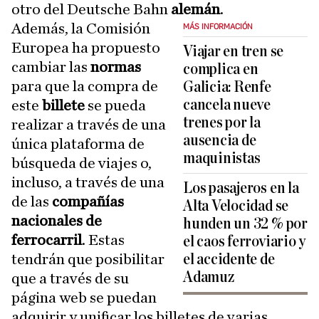
otro del Deutsche Bahn
alemán
.
Además, la Comisión
MÁS INFORMACIÓN
Europea ha propuesto
Viajar en tren se
cambiar las
normas
complica en
para que la compra de
Galicia: Renfe
cancela nueve
este
billete
se pueda
trenes por la
realizar a través de una
ausencia de
única plataforma de
maquinistas
búsqueda de viajes o,
incluso, a través de una
Los pasajeros en la
de las
compañías
Alta Velocidad se
nacionales de
hunden un 32 % por
ferrocarril
. Estas
el caos ferroviario y
tendrán que posibilitar
el accidente de
Adamuz
que a través de su
página web se puedan
adquirir y unificar los billetes de varias