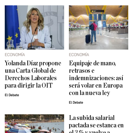
ECONOMÍA
ECONOMÍA
Yolanda Díaz propone
Equipaje de mano,
una Carta Global de
retrasos e
Derechos Laborales
indemnizaciones: así
para dirigir la OIT
será volar en Europa
con la nueva ley
El Debate
El Debate
La subida salarial
pactada se estanca en
el 3 % y vuelve a