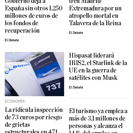
Gobierno deja a
tren Madrid-
España sin otros 1.250
Extremadura por un
millones de euros de
atropello mortal en
los fondos de
Talavera de la Reina
recuperación
El Debate
El Debate
Hispasat liderará
IRIS2, el Starlink de la
UE en la guerra de
satélites con Musk
El Debate
ECONOMÍA
La ridícula inspección
El turismo ya emplea a
de 73 euros por riesgo
más de 3,1 millones de
de grietas
personas y alcanza el
estructurales en 471