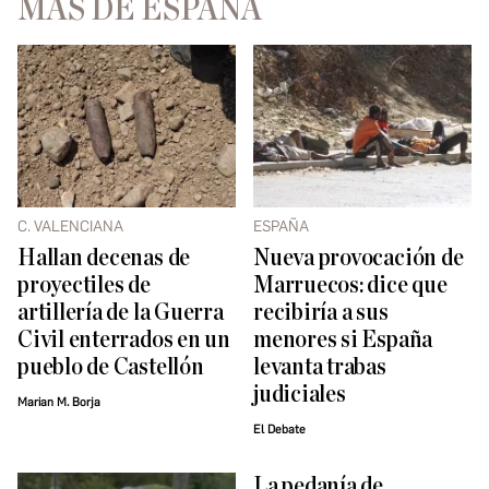
MÁS DE ESPAÑA
C. VALENCIANA
ESPAÑA
Hallan decenas de
Nueva provocación de
proyectiles de
Marruecos: dice que
artillería de la Guerra
recibiría a sus
Civil enterrados en un
menores si España
pueblo de Castellón
levanta trabas
judiciales
Marian M. Borja
El Debate
La pedanía de