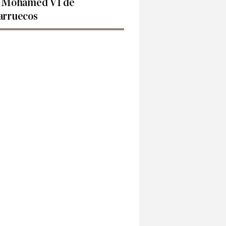
 Mohamed VI de
rruecos