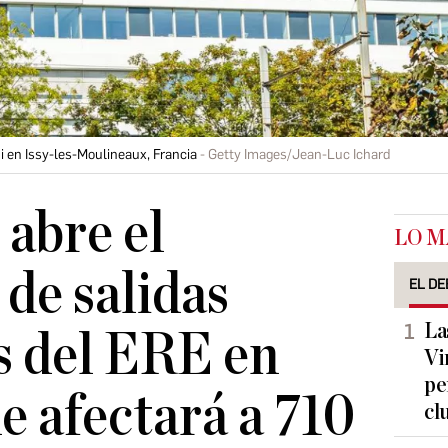
ni en Issy-les-Moulineaux, Francia
Getty Images/Jean-Luc Ichard
abre el
LO M
 de salidas
EL DE
La
s del ERE en
Vi
pe
e afectará a 710
cl