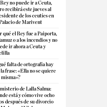
 Rey no puede ir a Ceuta,
ro recibirá este jueves al
esidente de los ceutíes en
 Palacio de Marivent
r qué el Rey fue a Paiporta,
amuz o a los incendios y no
ede ir ahora a Ceuta y
lilla
ué falta de ortografía hay
 la frase: «Ella no se quiere
í misma»?
 misterio de Lalla Salma:
nde está y cómo vive ocho
os después de su divorcio