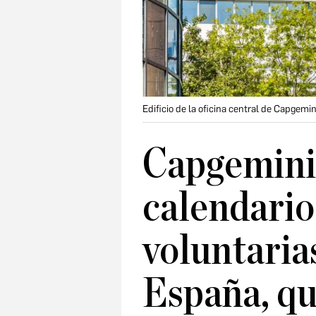
Edificio de la oficina central de Capgemi
Capgemini 
calendario
voluntaria
España, qu