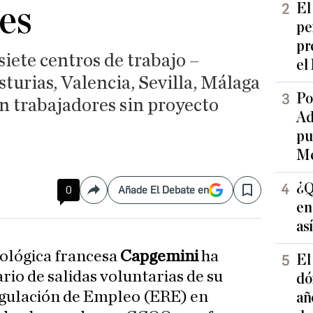
es
El
pe
pr
siete centros de trabajo –
el
turias, Valencia, Sevilla, Málaga
Po
en trabajadores sin proyecto
Ad
pu
Me
¿Q
0
Añade El Debate en
Compartir
Save
en
as
nológica francesa
Capgemini
ha
El
rio de salidas voluntarias de su
dó
gulación de Empleo (ERE) en
añ