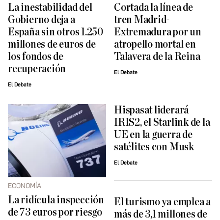
La inestabilidad del
Cortada la línea de
Gobierno deja a
tren Madrid-
España sin otros 1.250
Extremadura por un
millones de euros de
atropello mortal en
los fondos de
Talavera de la Reina
recuperación
El Debate
El Debate
Hispasat liderará
IRIS2, el Starlink de la
UE en la guerra de
satélites con Musk
El Debate
ECONOMÍA
La ridícula inspección
El turismo ya emplea a
de 73 euros por riesgo
más de 3,1 millones de