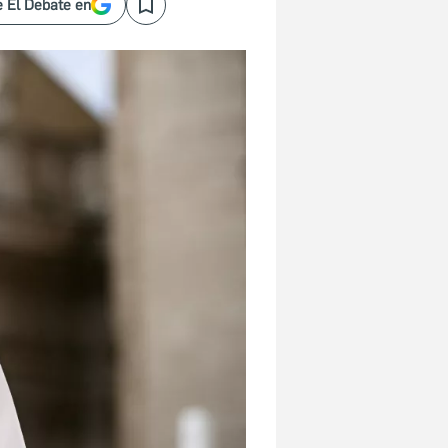
 El Debate en
Save