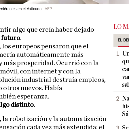
 miércoles en el Vaticano
AFP
LO M
ntir algo que creía haber dejado
 futuro
.
EL DE
 los europeos pensaron que el
Un
raería automáticamente más
qu
 y más prosperidad. Ocurrió con la
ca
omóvil, con internet y con la
va
olución industrial destruía empleos,
sa
 otros nuevos. Había
mbién esperanza.
Na
lgo distinto
.
hi
Sá
l, la robotización y la automatización
nsación cada vez más extendida: el
Se