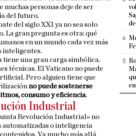
de muchas personas deje de ser
vo
Sa
a del futuro.
de
ate del siglo XXI ya no sea solo
. La gran pregunta es otra: qué
Mo
o humanos en un mundo cada vez más
Fe
inteligentes.
pa tiene una gran carga simbólica.
Ro
nes técnicas. El Vaticano no puede
Ma
qu
rtificial. Pero alguien tiene que
en
ilización
no puede sostenerse
itmos, consumo y eficiencia
.
ución Industrial
uinta Revolución Industrial» no
s automatizadas o inteligencia
r contenidos. Va mucho más allá.