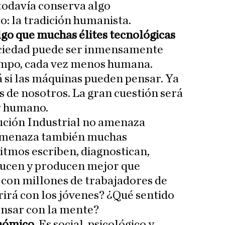
todavía conserva algo
: la tradición humanista.
go que muchas élites tecnológicas
ociedad puede ser inmensamente
iempo, cada vez menos humana.
á si las máquinas pueden pensar. Ya
 de nosotros. La gran cuestión será
r humano.
ución Industrial no amenaza
Amenaza también muchas
ritmos escriben, diagnostican,
ducen y producen mejor que
 con millones de trabajadores de
irá con los jóvenes? ¿Qué sentido
ensar con la mente?
onómico
. Es social, psicológico y