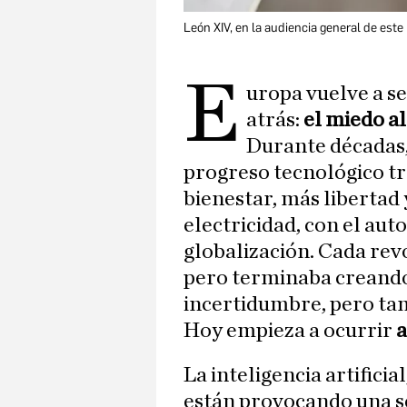
León XIV, en la audiencia general de este
E
uropa vuelve a se
atrás:
el miedo al
Durante décadas,
progreso tecnológico t
bienestar, más libertad
electricidad, con el aut
globalización. Cada rev
pero terminaba creando
incertidumbre, pero ta
Hoy empieza a ocurrir
a
La inteligencia artificia
están provocando una se