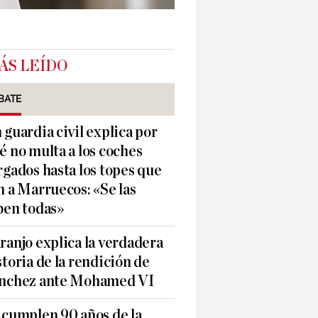
ÁS LEÍDO
BATE
 guardia civil explica por
é no multa a los coches
rgados hasta los topes que
n a Marruecos: «Se las
ben todas»
ranjo explica la verdadera
storia de la rendición de
nchez ante Mohamed VI
 cumplen 90 años de la