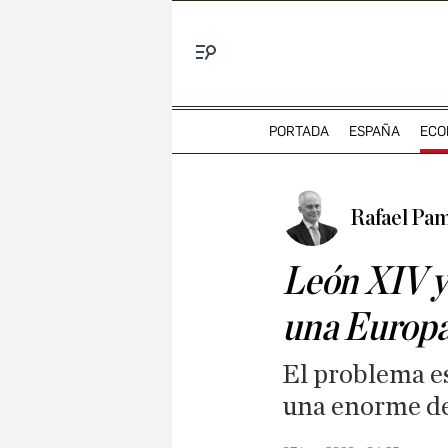
Menú
PORTADA
ESPAÑA
ECO
Rafael Pam
León XIV y
una Europa 
El problema es
una enorme de