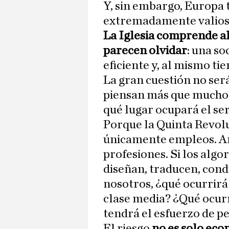
Y, sin embargo, Europa 
extremadamente valioso
La Iglesia comprende al
parecen olvidar
: una s
eficiente y, al mismo t
La gran cuestión no ser
piensan más que muchos
qué lugar ocupará el se
Porque la Quinta Revol
únicamente empleos. 
profesiones. Si los algo
diseñan, traducen, con
nosotros, ¿qué ocurrirá
clase media? ¿Qué ocurr
tendrá el esfuerzo de p
El riesgo
no es solo ec