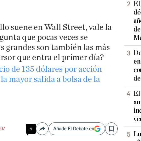
El
dó
añ
lo suene en Wall Street, vale la
de
gunta que pocas veces se
Ma
s grandes son también las más
De
ersor que entra el primer día?
en
ecio de 135 dólares por acción
co
de
la mayor salida a bolsa de la
El
am
in
ve
:07
4
Añade El Debate en
Compartir
Save
Lu