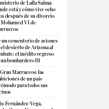
 misterio de Lalla Salma:
nde está y cómo vive ocho
os después de su divorcio
 Mohamed VI de
rruecos
 un cementerio de aviones
 el desierto de Arizona al
mbate: el inédito regreso
 un bombardero B1
 Gran Marruecos: las
biciones de un país
cómodo para todos sus
cinos
is Fernández-Vega,