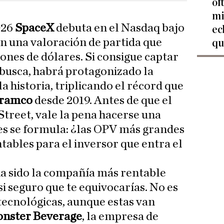
of
mi
2026
SpaceX
debuta en el Nasdaq bajo
ec
on una valoración de partida que
qu
lones de dólares. Si consigue captar
 busca, habrá protagonizado la
la historia, triplicando el récord que
Aramco
desde 2019. Antes de que el
Street, vale la pena hacerse una
es se formula: ¿las OPV más grandes
tables para el inversor que entra el
ha sido la compañía más rentable
asi seguro que te equivocarías. No es
tecnológicas, aunque estas van
nster Beverage
, la empresa de