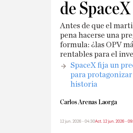
de SpaceX
Antes de que el martil
pena hacerse una pre
formula: ¿las OPV má
rentables para el inv
​SpaceX fija un pr
para protagonizar 
historia
Carlos Arenas Laorga
12 jun. 2026 - 04:30
Act. 12 jun. 2026 - 09