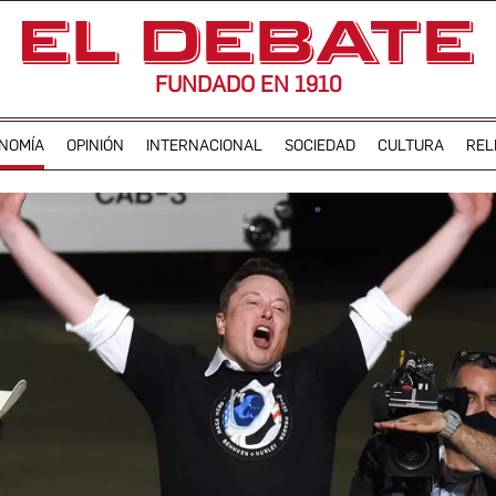
FUNDADO EN 1910
NOMÍA
OPINIÓN
INTERNACIONAL
SOCIEDAD
CULTURA
REL