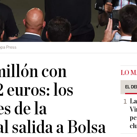
opa Press
illón con
LO M
2 euros: los
EL DE
La
s de la
Vi
pe
 salida a Bolsa
cl