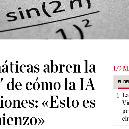
ticas abren la
LO M
' de cómo la IA
EL DE
La
iones: «Esto es
Vi
pe
mienzo»
cl