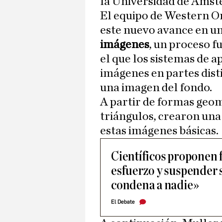
la Universidad de Ámst
El equipo de Western O
este nuevo avance en u
imágenes
, un proceso f
el que los sistemas de a
imágenes en partes dist
una imagen del fondo.
A partir de formas geo
triángulos, crearon un
estas imágenes básicas.
Científicos proponen 
esfuerzo y suspender s
condena a nadie»
El Debate