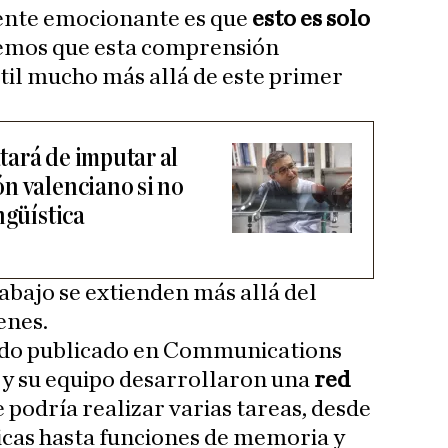
ente emocionante es que
esto es solo
eemos que esta comprensión
til mucho más allá de este primer
ará de imputar al
n valenciano si no
ngüística
abajo se extienden más allá del
enes.
ado publicado en Communications
 y su equipo desarrollaron una
red
 podría realizar varias tareas, desde
icas hasta funciones de memoria y