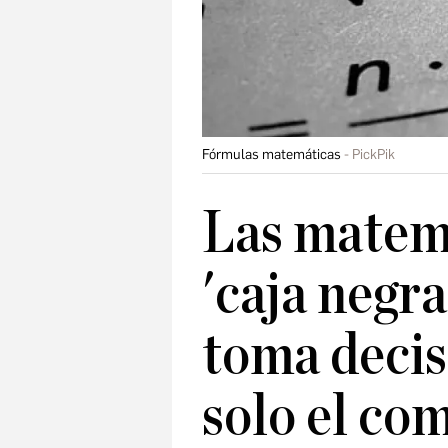
Fórmulas matemáticas
PickPik
Las matemá
'caja negra
toma decis
solo el co