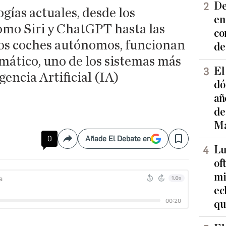
De
gías actuales, desde los
en
como Siri y ChatGPT hasta las
co
os coches autónomos, funcionan
de
mático, uno de los sistemas más
El
gencia Artificial (IA)
dó
añ
de
Ma
0
Añade El Debate en
Compartir
Save
Lu
of
mi
ec
qu