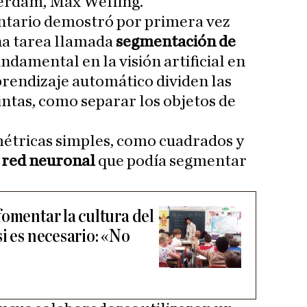
erdam, Max Welling.
ntario demostró por primera vez
na tarea llamada
segmentación de
undamental en la visión artificial en
prendizaje automático dividen las
intas, como separar los objetos de
métricas simples, como cuadrados y
a
red neuronal
que podía segmentar
fomentar la cultura del
i es necesario: «No