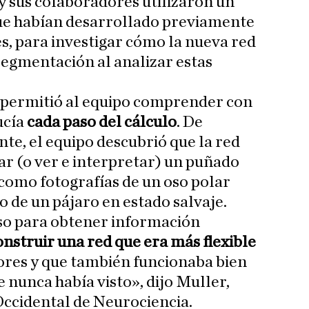
y sus colaboradores utilizaron un
que habían desarrollado previamente
es, para investigar cómo la nueva red
 segmentación al analizar estas
permitió al equipo comprender con
ucía
cada paso del cálculo
. De
e, el equipo descubrió que la red
r (o ver e interpretar) un puñado
como fotografías de un oso polar
o de un pájaro en estado salvaje.
eso para obtener información
onstruir una red que era más flexible
ores y que también funcionaba bien
 nunca había visto», dijo Muller,
Occidental de Neurociencia.