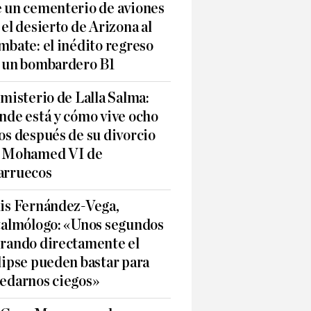
 un cementerio de aviones
 el desierto de Arizona al
mbate: el inédito regreso
 un bombardero B1
 misterio de Lalla Salma:
nde está y cómo vive ocho
os después de su divorcio
 Mohamed VI de
rruecos
is Fernández-Vega,
talmólogo: «Unos segundos
rando directamente el
lipse pueden bastar para
edarnos ciegos»