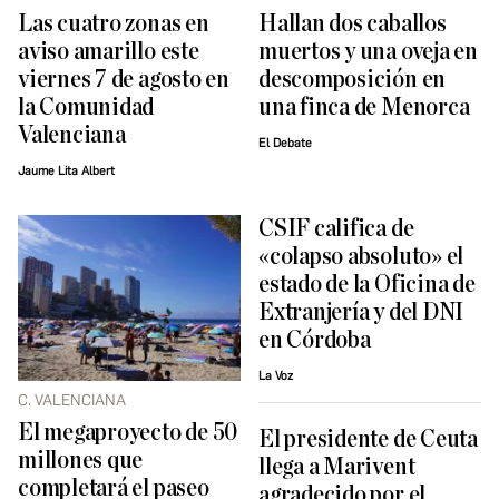
Las cuatro zonas en
Hallan dos caballos
aviso amarillo este
muertos y una oveja en
viernes 7 de agosto en
descomposición en
la Comunidad
una finca de Menorca
Valenciana
El Debate
Jaume Lita Albert
CSIF califica de
«colapso absoluto» el
estado de la Oficina de
Extranjería y del DNI
en Córdoba
La Voz
C. VALENCIANA
El megaproyecto de 50
El presidente de Ceuta
millones que
llega a Marivent
completará el paseo
agradecido por el