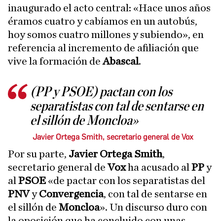
inaugurado el acto central: «Hace unos años
éramos cuatro y cabíamos en un autobús,
hoy somos cuatro millones y subiendo», en
referencia al incremento de afiliación que
vive la formación de
Abascal
.
(PP y PSOE) pactan con los
separatistas con tal de sentarse en
el sillón de Moncloa»
Javier Ortega Smith, secretario general de Vox
Por su parte,
Javier Ortega Smith
,
secretario general de
Vox
ha acusado al
PP
y
al
PSOE
«de pactar con los separatistas del
PNV
y
Convergencia
, con tal de sentarse en
el sillón de
Moncloa
». Un discurso duro con
la oposición que ha concluido con unas