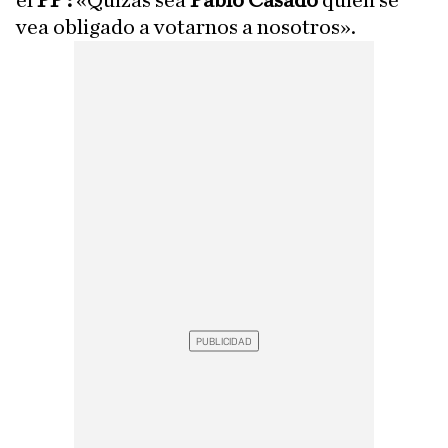
el
PP :
«Quizás sea
Pablo Casado
quien se
vea obligado a votarnos a nosotros».