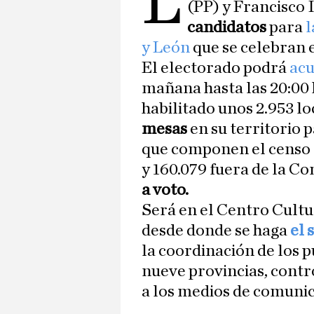
L
(PP) y Francisco
candidatos
para
l
y León
que se celebran e
El electorado podrá
acu
mañana hasta las 20:00 
habilitado unos 2.953 lo
mesas
en su territorio 
que componen el censo 
y 160.079 fuera de la 
a voto.
Será en el Centro Cultu
desde donde se haga
el 
la coordinación de los p
nueve provincias, contr
a los medios de comunic