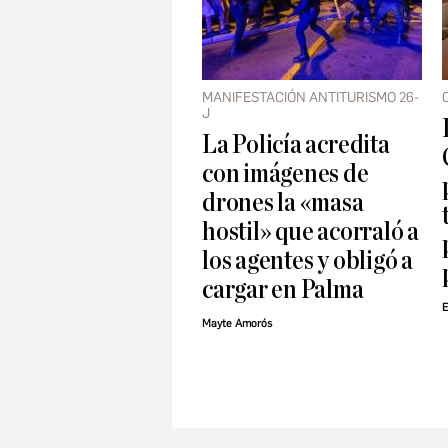
MANIFESTACIÓN ANTITURISMO 26-
J
La Policía acredita
con imágenes de
drones la «masa
hostil» que acorraló a
los agentes y obligó a
cargar en Palma
E
Mayte Amorós