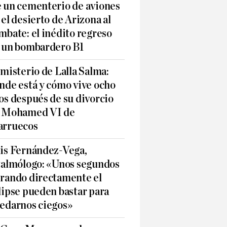
 un cementerio de aviones
 el desierto de Arizona al
mbate: el inédito regreso
 un bombardero B1
 misterio de Lalla Salma:
nde está y cómo vive ocho
os después de su divorcio
 Mohamed VI de
rruecos
is Fernández-Vega,
talmólogo: «Unos segundos
rando directamente el
lipse pueden bastar para
edarnos ciegos»