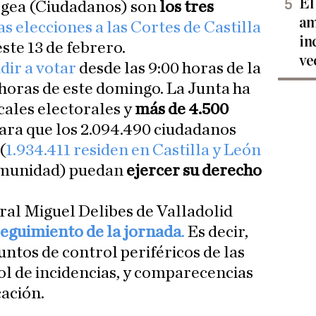
El
 Igea (Ciudadanos) son
los tres
am
as elecciones a las Cortes de Castilla
in
ste 13 de febrero.
ve
dir a votar
desde las 9:00 horas de la
horas de este domingo. La Junta ha
cales electorales y
más de 4.500
para que los 2.094.490 ciudadanos
(
1.934.411 residen en Castilla y León
Comunidad) puedan
ejercer su derecho
ral Miguel Delibes de Valladolid
seguimiento de la jornada
.
Es decir,
untos de control periféricos de las
ol de incidencias, y comparecencias
ación.