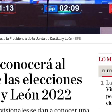
 a la Presidencia de la Junta de Castilla y León
EFE
LO M
conocerá al
EL DE
 las elecciones
La
Vi
a y León 2022
pe
cl
visionales se dan a conocer una