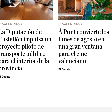
C. VALENCIANA
C. VALENCIANA
La Diputación de
À Punt convierte los
Castellón impulsa un
lunes de agosto en
proyecto piloto de
una gran ventana
transporte público
para el cine
para el interior de la
valenciano
provincia
El Debate
l Debate