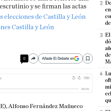
De
 escrutinio y se firman las actas
en
as elecciones de Castilla y León
co
de
nes Castilla y León
El
dó
añ
de
0
Añade El Debate en
Compartir
Save
Ma
Lu
of
mi
ec
qu
OE), Alfonso Fernández Mañueco