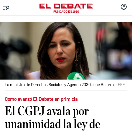
FUNDADO EN 1910
Menú
INICIA
SESIÓ
La ministra de Derechos Sociales y Agenda 2030, Ione Belarra.
EFE
Como avanzó El Debate en primicia
El CGPJ avala por
unanimidad la ley de