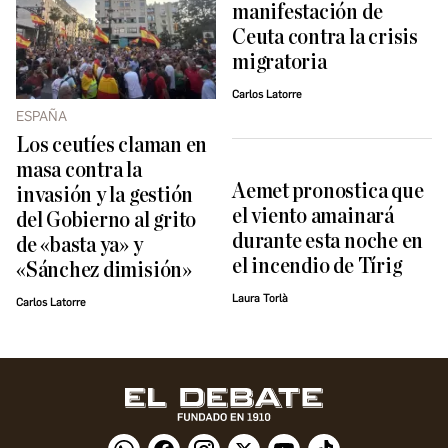
manifestación de
Ceuta contra la crisis
migratoria
Carlos Latorre
ESPAÑA
Los ceutíes claman en
masa contra la
Aemet pronostica que
invasión y la gestión
el viento amainará
del Gobierno al grito
durante esta noche en
de «basta ya» y
el incendio de Tírig
«Sánchez dimisión»
Laura Torlà
Carlos Latorre