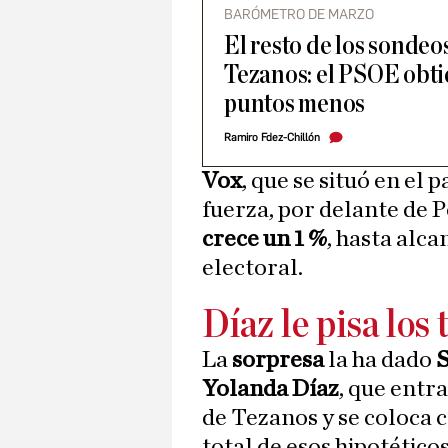
BARÓMETRO DE MARZO
El resto de los sondeo
Tezanos: el PSOE obti
puntos menos
Ramiro Fdez-Chillón
Vox
, que se situó en el
fuerza, por delante de 
crece un 1 %
, hasta alc
electoral.
Díaz le pisa los
La
sorpresa
la ha dado
Yolanda Díaz
, que entr
de Tezanos y se coloca 
total de esos hipotéticos