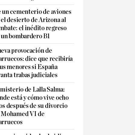
 un cementerio de aviones
 el desierto de Arizona al
mbate: el inédito regreso
 un bombardero B1
eva provocación de
rruecos: dice que recibiría
sus menores si España
vanta trabas judiciales
 misterio de Lalla Salma:
nde está y cómo vive ocho
os después de su divorcio
 Mohamed VI de
rruecos