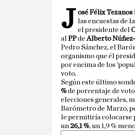
J
osé Félix Tezanos
las encuestas de l
el presidente del
al
PP
de
Alberto Núñez
Pedro Sánchez, el Baróm
organismo que él preside,
por encima de los 'popu
voto.
Según este último sonde
%
de porcentaje de voto
elecciones generales, m
Barómetro de Marzo, per
le permitiría colocarse 
un
26,1 %
, un 1,9 % men