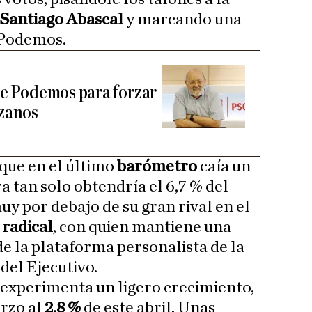
Santiago Abascal
y marcando una
 Podemos.
de Podemos para forzar
ezanos
que en el último
barómetro
caía un
ra tan solo obtendría el 6,7 % del
muy por debajo de su gran rival en el
 radical
, con quien mantiene una
de la plataforma personalista de la
del Ejecutivo.
experimenta un ligero crecimiento,
rzo al
2,8 %
de este abril. Unas