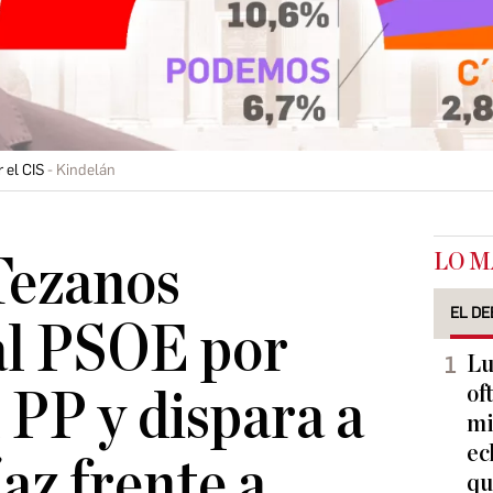
 el CIS
Kindelán
LO M
Tezanos
EL DE
al PSOE por
Lu
of
 PP y dispara a
mi
ec
az frente a
qu