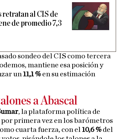
s retratan al CIS de
ene de promedio 7,3
 pasado sondeo del CIS como tercera
Podemos, mantiene esa posición y
anzar un
11,1 %
en su estimación
 talones a Abascal
Sumar
, la plataforma política de
a por primera vez en los barómetros
como cuarta fuerza, con el
10,6 %
del
 votos, pisándole los talones a la