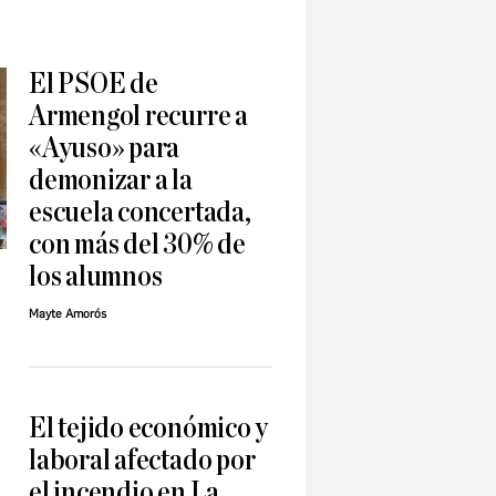
El PSOE de
Armengol recurre a
«Ayuso» para
demonizar a la
escuela concertada,
con más del 30% de
los alumnos
Mayte Amorós
s
El tejido económico y
laboral afectado por
el incendio en La