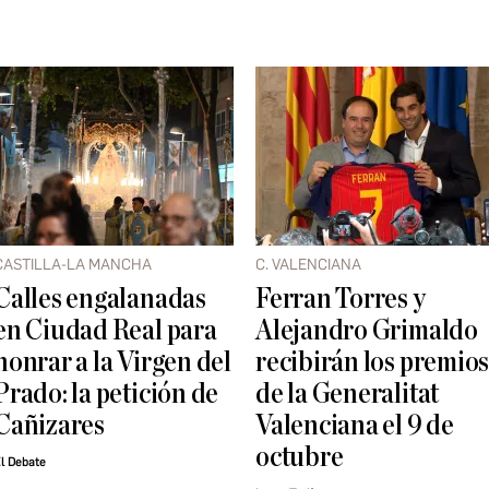
CASTILLA-LA MANCHA
C. VALENCIANA
Calles engalanadas
Ferran Torres y
en Ciudad Real para
Alejandro Grimaldo
honrar a la Virgen del
recibirán los premio
Prado: la petición de
de la Generalitat
Cañizares
Valenciana el 9 de
octubre
l Debate