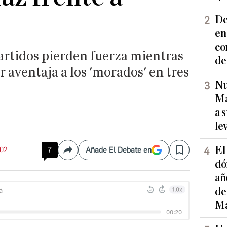
De
en
co
artidos pierden fuerza mientras
de
 aventaja a los 'morados' en tres
Nu
Ma
a 
le
El
:02
7
Añade El Debate en
Compartir
Save
dó
añ
de
Ma