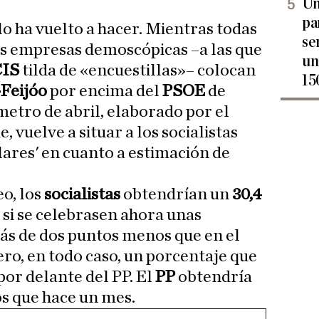
Un
pa
lo ha vuelto a hacer. Mientras todas
se
as empresas demoscópicas –a las que
un
CIS
tilda de «encuestillas»– colocan
15
-Feijóo
por encima del
PSOE
de
etro de abril, elaborado por el
 vuelve a situar a los socialistas
lares' en cuanto a estimación de
o, los
socialistas
obtendrían un
30,4
 si se celebrasen ahora unas
ás de dos puntos menos que en el
o, en todo caso, un porcentaje que
por delante del PP. El
PP
obtendría
os que hace un mes.