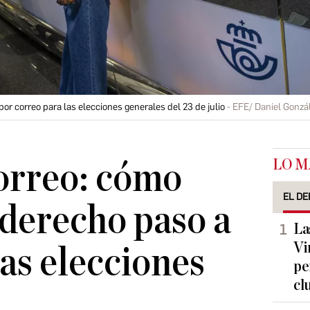
por correo para las elecciones generales del 23 de julio
EFE/ Daniel Gonzá
LO M
orreo: cómo
EL DE
 derecho paso a
La
Vi
las elecciones
pe
cl