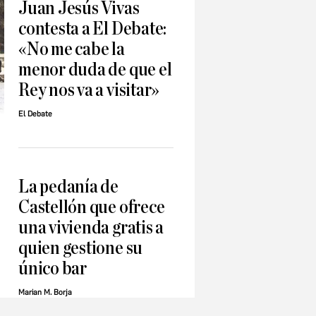
Juan Jesús Vivas
contesta a El Debate:
«No me cabe la
menor duda de que el
Rey nos va a visitar»
El Debate
La pedanía de
Castellón que ofrece
una vivienda gratis a
quien gestione su
único bar
Marian M. Borja