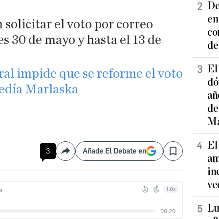
De
en
solicitar el voto por correo
co
s 30 de mayo y hasta el 13 de
de
El
oral impide que se reforme el voto
dó
edía Marlaska
añ
de
Ma
El
3
Añade El Debate en
Compartir
Save
am
in
ve
Lu