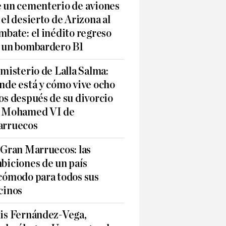
 un cementerio de aviones
 el desierto de Arizona al
mbate: el inédito regreso
 un bombardero B1
 misterio de Lalla Salma:
nde está y cómo vive ocho
os después de su divorcio
 Mohamed VI de
rruecos
 Gran Marruecos: las
biciones de un país
cómodo para todos sus
cinos
is Fernández-Vega,