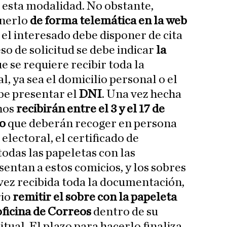
r esta modalidad. No obstante,
enerlo
de forma telemática en la web
l el interesado debe disponer de cita
so de solicitud se debe indicar
la
e se requiere recibir toda la
, ya sea el domicilio personal o el
ebe presentar el
DNI
. Una vez hecha
anos
recibirán entre el 3 y el 17 de
do
que deberán recoger en persona
electoral, el certificado de
 todas las papeletas con las
entan a estos comicios, y los sobres
vez recibida toda la documentación,
rio
remitir el sobre con la papeleta
oficina de Correos
dentro de su
tual. El plazo para hacerlo finaliza