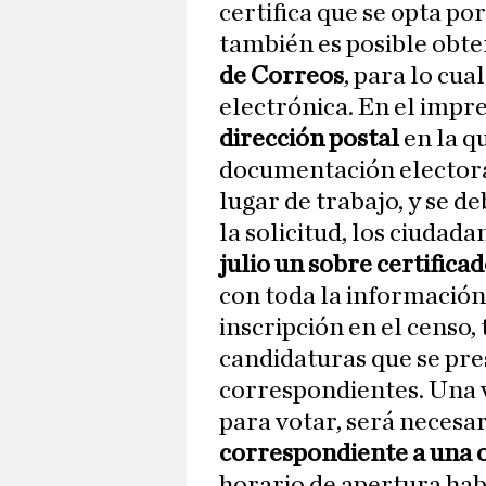
certifica que se opta po
también es posible obt
de Correos
, para lo cua
electrónica. En el impre
dirección postal
en la qu
documentación electoral
lugar de trabajo, y se d
la solicitud, los ciudad
julio un sobre certifica
con toda la información 
inscripción en el censo,
candidaturas que se pres
correspondientes. Una 
para votar, será necesa
correspondiente a una 
horario de apertura habi