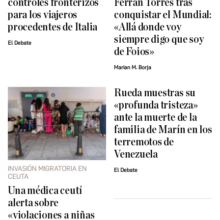
controles fronterizos
Ferran Torres tras
para los viajeros
conquistar el Mundial:
procedentes de Italia
«Allá donde voy
siempre digo que soy
El Debate
de Foios»
Marian M. Borja
Rueda muestras su
«profunda tristeza»
ante la muerte de la
familia de Marín en los
terremotos de
Venezuela
INVASIÓN MIGRATORIA EN
El Debate
CEUTA
Una médica ceutí
alerta sobre
«violaciones a niñas