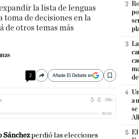
Ro
xpandir la lista de lenguas
po
la toma de decisiones en la
se
á de otros temas más
pl
La
ca
anas
ca
má
2
Añade El Debate en
de
Compartir
Save
Un
a 
se
Al
El
o Sánchez
perdió las elecciones