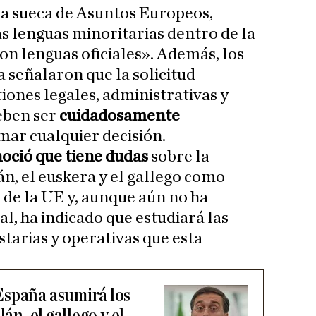
ra sueca de Asuntos Europeos,
 lenguas minoritarias dentro de la
n lenguas oficiales». Además, los
 señalaron que la solicitud
iones legales, administrativas y
eben ser
cuidadosamente
mar cualquier decisión.
oció que tiene dudas
sobre la
án, el euskera y el gallego como
 de la UE y, aunque aún no ha
l, ha indicado que estudiará las
tarias y operativas que esta
España asumirá los
án, el gallego y el