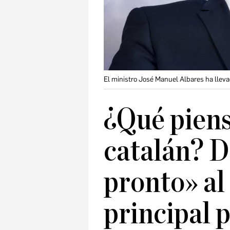
El ministro José Manuel Albares ha lleva
¿Qué piens
catalán? D
pronto» al
principal 