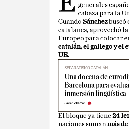
E
generales españ
cabeza para la U
Cuando
Sánchez
buscó 
catalanes, aprovechó la
Europeo para colocar en
catalán, el gallego y el 
UE.
SEPARATISMO CATALÁN
Una docena de eurodip
Barcelona para evaluar
inmersión lingüística
Javier Villamor
El bloque ya tiene
24 le
naciones suman
más de 