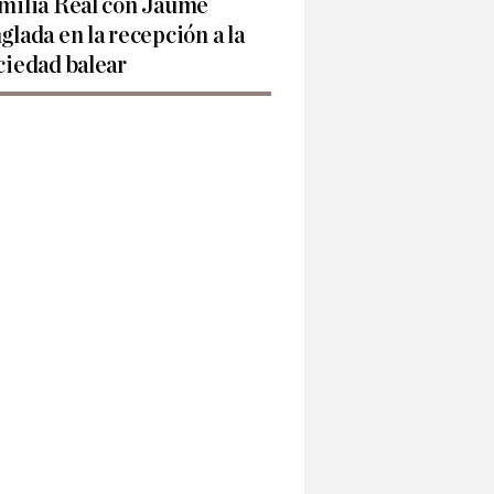
milia Real con Jaume
glada en la recepción a la
ciedad balear