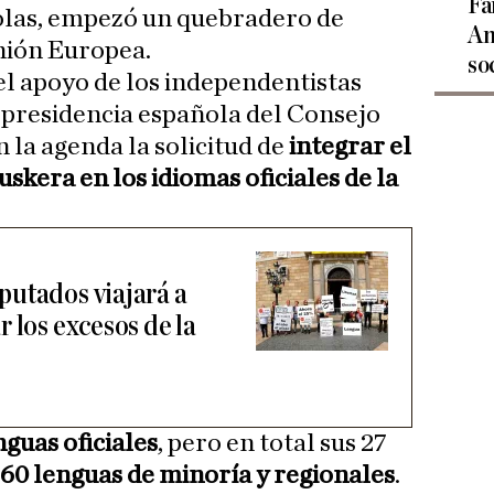
Fa
olas, empezó un quebradero de
An
nión Europea.
so
el apoyo de los independentistas
 presidencia española del Consejo
 la agenda la solicitud de
integrar el
euskera en los idiomas oficiales de la
utados viajará a
 los excesos de la
nguas oficiales
, pero en total sus 27
60 lenguas de minoría y regionales
.