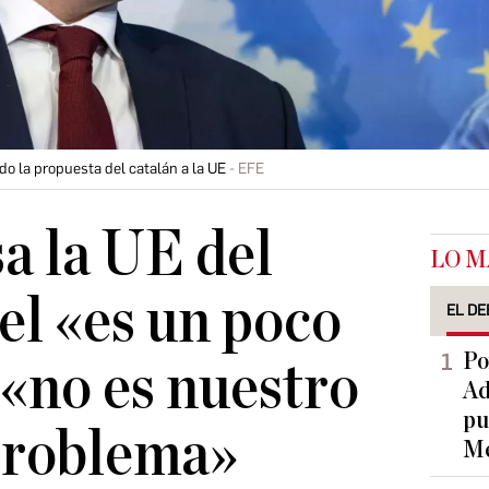
do la propuesta del catalán a la UE
EFE
a la UE del
LO M
el «es un poco
EL DE
Po
 «no es nuestro
Ad
pu
problema»
Me