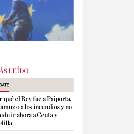
ÁS LEÍDO
BATE
r qué el Rey fue a Paiporta,
amuz o a los incendios y no
ede ir ahora a Ceuta y
lilla