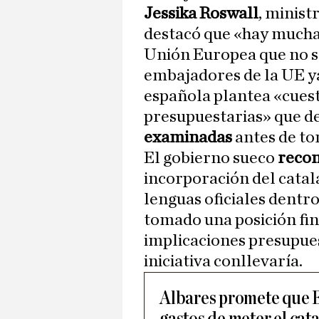
Jessika Roswall
, minist
destacó que «hay muchas
Unión Europea que no so
embajadores de la UE ya
española plantea «cuest
presupuestarias» que d
examinadas
antes de to
El gobierno sueco
recon
incorporación del catal
lenguas oficiales dentro
tomado una posición fina
implicaciones presupues
iniciativa conllevaría.
Albares promete que 
gastos de meter el catal